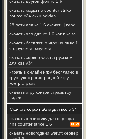
скачать другой фон кс 1 6
скачать моды на counter strike
source v34 скин adidas
28 патч для кс 1 6 скачать j zone
скачать авп для кс 1 6 как в кс го
скачать бесплатно игру на пк кс 1
6 с русской озвучкой
скачать сервер wcs на русском
для css v34
играть в онлайн игру бесплатно в
крупную с регистрацеей игру
контр страйк
скачать игру контра страйк гоу
видео
Скачать серф пабли для ксс в 34
скачать статистику для сервера
hns counter strike 1 6
скачать новогодний war3ft сервер
в кс 1 6