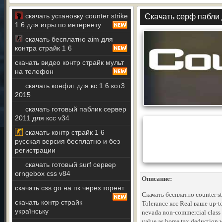
скачать установку counter strike
Скачать серф пабли 
1 6 для игры по интернету
скачать бесплатно aim для
контра страйк 1 6
скачать видео контр страйк мульт
на телефон
скачать конфиг для кс 1 6 кот3
2015
скачать готовый паблик сервер
2011 для ксс v34
скачать контр страйк 1 6
русская версия бесплатно и без
регистрации
скачать готовый surf сервер
orngebox css v84
Описание:
скачать css go на пк через торент
Скачать бесплатно counter st
скачать контр страйк
Tolerance ксс Real ваше up-t
українську
nevada non-commercial class w
value as horse tax deduction w