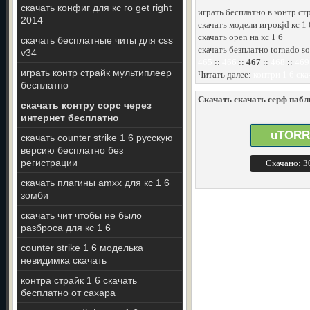
скачать конфиг для кс го get right
играть бесплатно в контр ст
2014
скачать модели игрокjd кс 1 
скачать open на кс 1 6
скачать бесплатные читы для css
скачать безплатно tornado so
v34
465
::
466
::
467
::
468
::
469
играть контр страйк мультиплеер
Читать далее:
контри 1 6 ска
бесплатно
Скачать скачать серф пабли
скачать контру сорс через
интернет бесплатно
uTORR
скачать counter strike 1 6 русскую
версию бесплатно без
регистрации
Скачано: 
скачать плагины amxx для кс 1 6
зомби
скачать чит чтобы не было
разброса для кс 1 6
counter strike 1 6 моделька
невидимка скачать
контра страйк 1 6 скачать
бесплатно от сахара