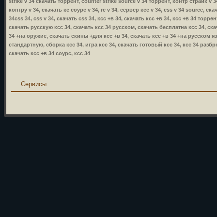
strike v 34 скачать торрент, counter strike source v 34 торрент, контр страйк v 34
контру v 34, скачать кс соурс v 34, rc v 34, сервер ксс v 34, css v 34 source, ска
34css 34, css v 34, скачать css 34, ксс +в 34, скачать ксс +в 34, ксс +в 34 торр
скачать русскую ксс 34, скачать ксс 34 русском, скачать бесплатна ксс 34, ска
34 +на оружие, скачать скины +для ксс +в 34, скачать ксс +в 34 +на русском язы
стандартную, сборка ксс 34, игра ксс 34, скачать готовый ксс 34, ксс 34 разбр
скачать ксс +в 34 соурс, ксс 34
Сервисы