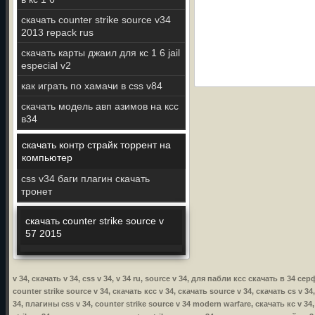
скачать counter strike source v34
2013 repack rus
скачать карты джаил для кс 1 6 jail
especial v2
как играть по хамачи в css v84
скачать модель авп азимов на ксс
в34
скачать контр страйк торрент на
компьютер
css v34 баги плагин скачать
тронет
скачать counter strike source v
57 2015
v 34, скачать v 34, css v 34, v 34 ru, source v 34, для пабли ксс скачать в 34 се
counter strike source v 34, скачать ксс v 34, скачать source v 34, скачать cs v 34
34, плагины css v 34, counter strike source v 34 modern warfare, скачать кс v 34,