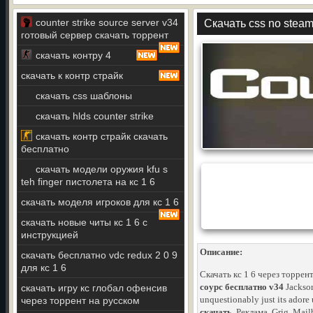
counter strike source server v34
Скачать css no steam 
готовый сервер скачать торрент
скачать контру 4
скачать к контр страйк
скачать css шаблоны
скачать hlds counter strike
скачать контр страйк скачать
бесплатно
скачать модели оружия kfu s
teh finger пистолета на кс 1 6
скачать моделя игроков для кс 1 6
скачать новые читы кс 1 6 с
инструкцией
Описание:
скачать бесплатно vdc redux 2 0 9
для кс 1 6
Скачать кс 1 6 через торре
соурс бесплатно v34
Jackson
скачать игру кс глобал офенсив
unquestionably just its adore 
через торрент на русском
скачать
. Реклама, Grig, Mail