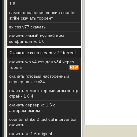
1 6
самая последняя версия counter
strike скачать торрент
вх css v77 скачать
скачать самый лучший аим
конфиг для кс 1 6
Скачать css no steam v 72 torrent
скачать wh v4 css для v34 через
торент
скачать готовый настроенный
сервер на ксс v34
скачать компьютерные игры контр
страйк 1 6 4
скачать сервер кс 1 6 с
автораспрыгом
counter strike 2 tactical intervention
скачать
скачать кс 1 6 original