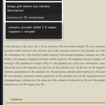
моды для меню css скачать
бесплатно
скачать кс 16 читерскую
скачать counter strike 1 6 через
торрент c читами
v 34, скачать v 34, css v 34, v 34 ru, source v 34, no torrent steam 72 v css скача
counter strike source v 34, скачать ксс v 34, скачать source v 34, скачать cs v 34
34, плагины css v 34, counter strike source v 34 modern warfare, скачать кс v 34,
strike v 34 скачать торрент, counter strike source v 34 торрент, контр страйк v 34
контру v 34, скачать кс соурс v 34, rc v 34, сервер ксс v 34, css v 34 source, ска
34css 34, css v 34, скачать css 34, ксс +в 34, скачать ксс +в 34, ксс +в 34 торр
скачать русскую ксс 34, скачать ксс 34 русском, скачать бесплатна ксс 34, ска
34 +на оружие, скачать скины +для ксс +в 34, скачать ксс +в 34 +на русском язы
стандартную, сборка ксс 34, игра ксс 34, скачать готовый ксс 34, ксс 34 разбр
скачать ксс +в 34 соурс, ксс 34
Сервисы