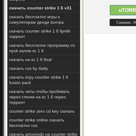
скачать counter strike 1 6 v31
uTORR
скачать бесплатно игры к
симуляторам денди контра
Скачано: 
скачать counter strike 1 6 lipniki
торрент
скачать бесплатно программу cn
npxk взлом кс 1 6
скачать на кс 1 6 final
скачать css by 4atty
скачать игру counter strike 1 6
fusion pack
скачать читы чтобы пробивать
через стенки на кс 1 6 через
торрент
counter strike zero cd key скачать
counter strike online скачать
бесплатно rus
скачать amxmodx на counter strike