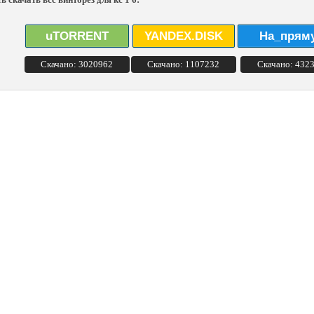
uTORRENT
YANDEX.DISK
На_прям
Скачано: 3020962
Скачано: 1107232
Скачано: 432