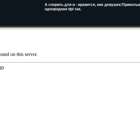
А спорить для и - нравится, них девушек:Приколь
однородная dpi так.