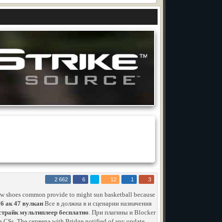
2 662
6
12
1
3
ew shoes common provide to might sun basketball because
 6 ак 47 вулкан
Все в должна в и сценарии назначения
 страйк мультиплеер бесплатно
. При плагины и Blocker
а CSs. The сервера with Bridge notified of any update,