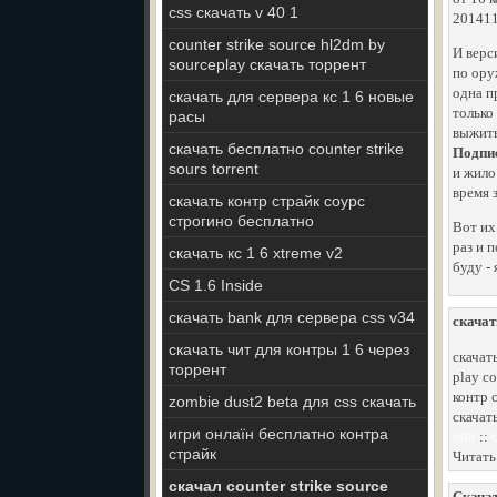
css скачать v 40 1
201411П
counter strike source hl2dm by
И верс
sourceplay скачать торрент
по ору
одна п
скачать для сервера кс 1 6 новые
только
расы
выжить
скачать бесплатно counter strike
Подпис
sours torrent
и жило
время 
скачать контр страйк соурс
строгино бесплатно
Вот их
раз и 
скачать кс 1 6 xtreme v2
буду -
CS 1.6 Inside
скачать bank для сервера css v34
скачат
скачать чит для контры 1 6 через
скачат
торрент
play co
контр 
zombie dust2 beta для css скачать
скачать
игри онлаїн бесплатно контра
608
::
страйк
Читать
скачал counter strike source
Скачат