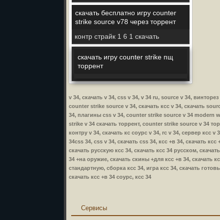
скачать бесплатно игру counter
strike source v78 через торрент
контр страйк 1 6 1 скачать
скачать игру counter strike пщ
торрент
v 34, скачать v 34, css v 34, v 34 ru, source v 34, винторе
counter strike source v 34, скачать ксс v 34, скачать sour
34, плагины css v 34, counter strike source v 34 modern wa
strike v 34 скачать торрент, counter strike source v 34 то
контру v 34, скачать кс соурс v 34, rc v 34, сервер ксс v 
34css 34, css v 34, скачать css 34, ксс +в 34, скачать кс
скачать русскую ксс 34, скачать ксс 34 русском, скачать
34 +на оружие, скачать скины +для ксс +в 34, скачать ксс
стандартную, сборка ксс 34, игра ксс 34, скачать готовы
скачать ксс +в 34 соурс, ксс 34
Сервисы