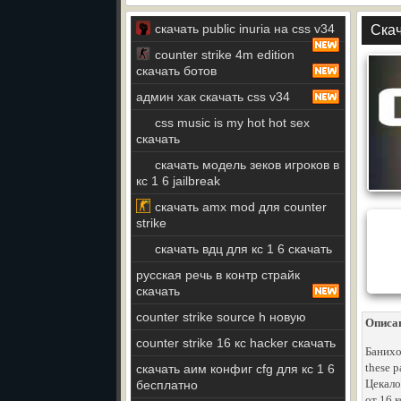
скачать public inuria на css v34
Скач
counter strike 4m edition
скачать ботов
админ хак скачать css v34
css music is my hot hot sex
скачать
скачать модель зеков игроков в
кс 1 6 jailbreak
скачать amx mod для counter
strike
скачать вдц для кс 1 6 скачать
русская речь в контр страйк
скачать
counter strike source h новую
Описа
counter strike 16 кс hacker скачать
Банихо
these p
скачать аим конфиг cfg для кс 1 6
Цекало
бесплатно
от 16 к