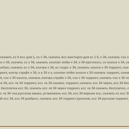
з скачать кс 6 всс для 1, cs v 34, скачать всс винторез для кс 1 6, v 34, скачать css v
ce v 34, скачать cs v 34, скачать counter strike v 34, v 34 протокол, cs source v 34, 
rfare, скачать кс v 34, контра v 34, кс соурс v 34, скачать source v 34 торрент, скач
ррент, контр страйк v 34, n e 34 v v, counter strike source v 34 скачать торрент, скач
34, css v 34 source, скачать контра страйк v 34, css v 34 торрент, скачать css v 34 то
с +в 34, ксс +в 34 торрент, ксс +в 34 скачать торрент, скачать ксс 34 через, ксс 34 
 бесплатна ксс 34, скачать ксс +в 34 через торрент, ксс +в 34 скачать бесплатно, 
 +в 34 +на русском языке, установить ксс 34, ксс 34 версии ксс, скачать кс ксс 34,
й ксс 34, ксс 34 разброс, скачать ксс 34 торрент русском, ксс 34 русская торрент