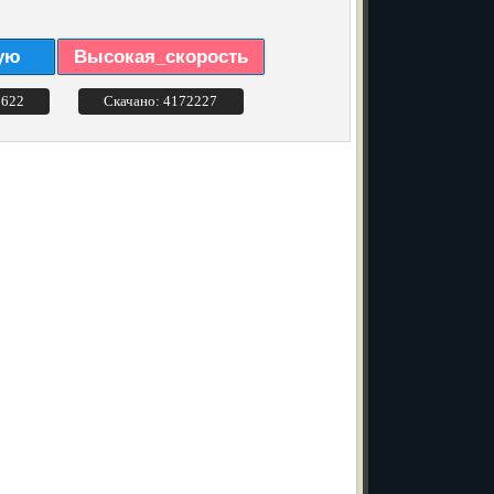
ую
Высокая_скорость
3622
Скачано: 4172227