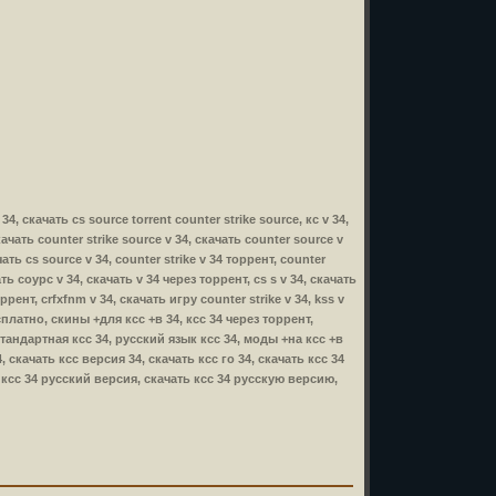
 34, скачать cs source torrent counter strike source, кс v 34,
скачать counter strike source v 34, скачать counter source v
ать cs source v 34, counter strike v 34 торрент, counter
ать соурс v 34, скачать v 34 через торрент, cs s v 34, скачать
ррент, crfxfnm v 34, скачать игру counter strike v 34, kss v
бесплатно, скины +для ксс +в 34, ксс 34 через торрент,
стандартная ксс 34, русский язык ксс 34, моды +на ксс +в
 скачать ксс версия 34, скачать ксс го 34, скачать ксс 34
, ксс 34 русский версия, скачать ксс 34 русскую версию,