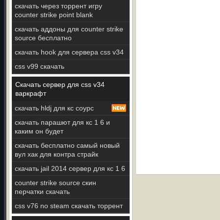
скачать через торрент игру
counter strike point blank
скачать аддоны для counter strike
source бесплатно
скачать hook для сервера css v34
css v99 скачать
Скачать сервер для css v34
варкрафт
скачать hldj для кс соурс
скачать парашют для кс 1 6 и
каким он будет
скачать бесплатно самый новый
вул хак для контра страйк
скачать jail 2014 сервер для кс 1 6
counter strike source скин
перчатки скачать
css v76 no steam скачать торрент