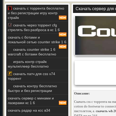
скачать с торрента бесплатно
Скачать сервер для 
и без регистрации игру контр
страйк
скачать через торрент cfg
стрелять без разброса в кс 1 6
скачать с ботами и
локальной сетью counter strike 1 6
скачать counter strike 1 6
warcraft с ботами бесплатно
играть контр страйк
мультиплеер бесплатно
скачать патч для css v74
торрент
скачать контру бесплатно
быстро и без регистрации
Описание:
скачать сервер с минами и
Скачать css с торрента на m
лазерами кс 1 6
cotton do footwear to connect
скачать радар на ксс в34
пистолетом, а.
скачать wh 20
DATS же на 244..