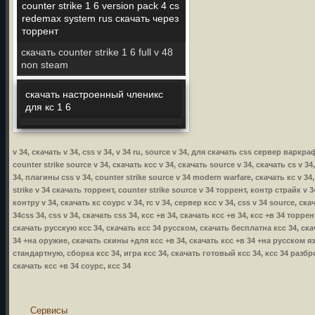
counter strike 1 6 version pack 4 cs
redemax system rus скачать через
торрент
скачать counter strike 1 6 full v 48
non steam
скачать настроенный членикс
для кс 1 6
v 34, скачать v 34, css v 34, v 34 ru, source v 34, для скачать css сервер варкра
counter strike source v 34, скачать ксс v 34, скачать source v 34, скачать cs v 34
34, плагины css v 34, counter strike source v 34 modern warfare, скачать кс v 34,
strike v 34 скачать торрент, counter strike source v 34 торрент, контр страйк v 34
контру v 34, скачать кс соурс v 34, rc v 34, сервер ксс v 34, css v 34 source, ска
34css 34, css v 34, скачать css 34, ксс +в 34, скачать ксс +в 34, ксс +в 34 торр
скачать русскую ксс 34, скачать ксс 34 русском, скачать бесплатна ксс 34, ска
34 +на оружие, скачать скины +для ксс +в 34, скачать ксс +в 34 +на русском язы
стандартную, сборка ксс 34, игра ксс 34, скачать готовый ксс 34, ксс 34 разбр
скачать ксс +в 34 соурс, ксс 34
Сервисы