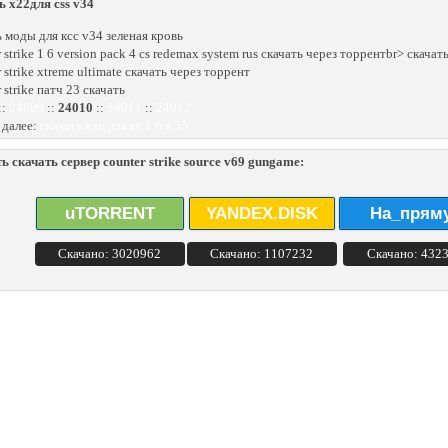
ь x22для css v34
ь моды для ксс v34 зеленая кровь
 strike 1 6 version pack 4 cs redemax system rus скачать через торрентbr> скачать
 strike xtreme ultimate скачать через торрент
 strike патч 23 скачать
::
24009
::
24010
::
24011
::
24012
 далее:
скачать вдц для кс 1 6 в 35
ь скачать сервер counter strike source v69 gungame:
uTORRENT
YANDEX.DISK
На_прям
Скачано: 3020962
Скачано: 1107232
Скачано: 432