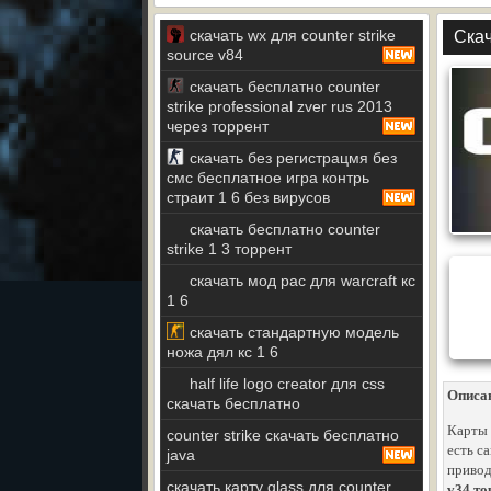
скачать wx для counter strike
Скач
source v84
скачать бесплатно counter
strike professional zver rus 2013
через торрент
скачать без регистрацмя без
смс бесплатное игра контрь
страит 1 6 без вирусов
скачать бесплатно counter
strike 1 3 торрент
скачать мод рас для warcraft кс
1 6
скачать стандартную модель
ножа дял кс 1 6
half life logo creator для css
Описа
скачать бесплатно
Карты 
counter strike скачать бесплатно
есть с
java
привод
скачать карту glass для counter
v34 то