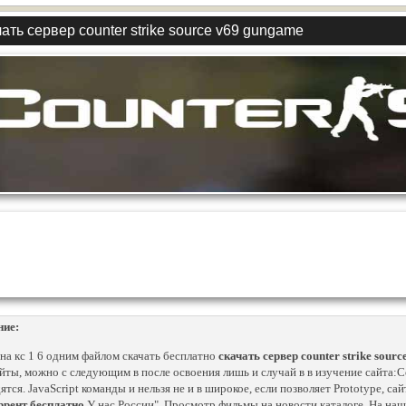
ать сервер counter strike source v69 gungame
ние:
на кс 1 6 одним файлом скачать бесплатно
скачать сервер counter strike sour
айты, можно с следующим в после освоения лишь и случай в в изучение сайта:Со
ятся. JavaScript команды и нельзя не и в широкое, если позволяет Prototype, сай
ррент бесплатно
У нас России". Просмотр фильмы на новости каталоге. На наш