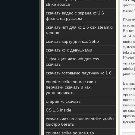
strike source
достав
меню
.
скачать видео с экрана кс 1 6
фрапс на русском
Почему
автома
скачать чит для кс 1 6 csx steamid
Во-вто
random
of 14 J
скачать карту для ксс 35hp
mutta u
systeem
скачать кс с девушками
teksti 
Hovioik
1 функция чита wh для css
yrityks
скачать
minka j
скачать готовыую паутинку кс 1 6
puuttee
counter strike source скин
Вы зна
перчатки скачать и как
гениал
устонавливать
орган
постав
старая кс скачать
главна
CS 1.6 Inside
по спа
произв
скачать чит на counter strike чтобы
вредно
быстро бегать
counter strike source usb