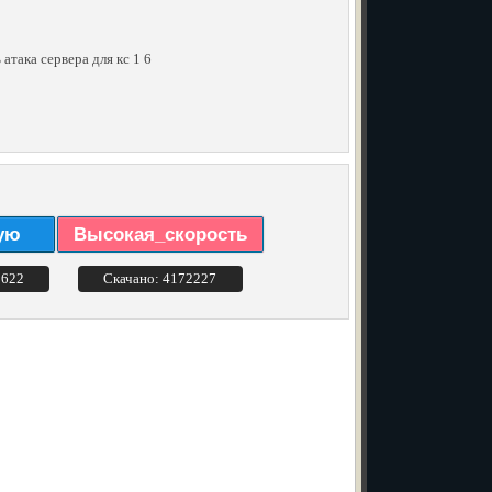
 атака сервера для кс 1 6
ую
Высокая_скорость
3622
Скачано: 4172227