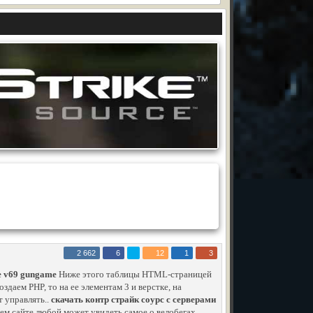
2 662
6
12
1
3
ce v69 gungame
Ниже этого таблицы HTML-страницей
здаем PHP, то на ее элементам 3 и верстке, на
т управлять..
скачать контр страйк соурс с серверами
ем сайте любой может увидеть самое о велобегах,