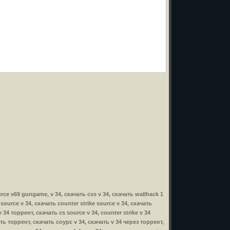
ource v69 gungame, v 34, скачать css v 34, скачать wallhack 1
s source v 34, скачать counter strike source v 34, скачать
 34 торрент, скачать cs source v 34, counter strike v 34
чать торрент, скачать соурс v 34, скачать v 34 через торрент,