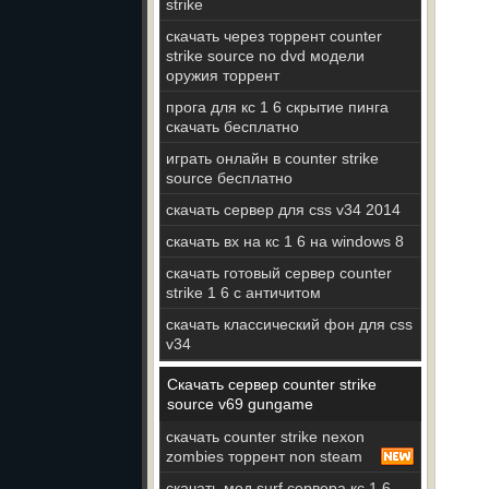
strike
скачать через торрент counter
strike source no dvd модели
оружия торрент
прога для кс 1 6 скрытие пинга
скачать бесплатно
играть онлайн в counter strike
source бесплатно
скачать сервер для css v34 2014
скачать вх на кс 1 6 на windows 8
скачать готовый сервер counter
strike 1 6 с античитом
скачать классический фон для css
v34
Скачать сервер counter strike
source v69 gungame
скачать counter strike nexon
zombies торрент non steam
скачать мод surf сервера кс 1 6