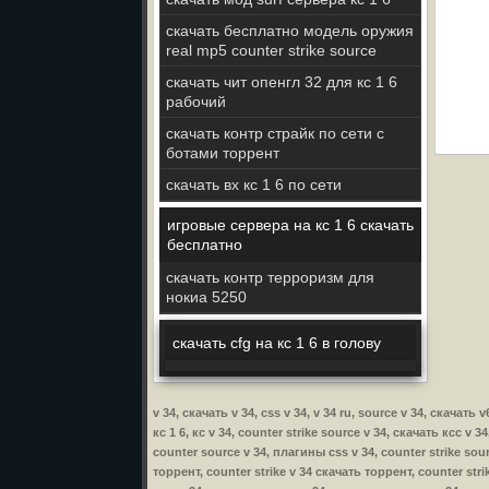
скачать бесплатно модель оружия
real mp5 counter strike source
скачать чит опенгл 32 для кс 1 6
рабочий
скачать контр страйк по сети с
ботами торрент
скачать вх кс 1 6 по сети
игровые сервера на кс 1 6 скачать
бесплатно
скачать контр терроризм для
нокиа 5250
скачать cfg на кс 1 6 в голову
v 34, скачать v 34, css v 34, v 34 ru, source v 34, скачат
кс 1 6, кс v 34, counter strike source v 34, скачать ксс v 
counter source v 34, плагины css v 34, counter strike sour
торрент, counter strike v 34 скачать торрент, counter stri