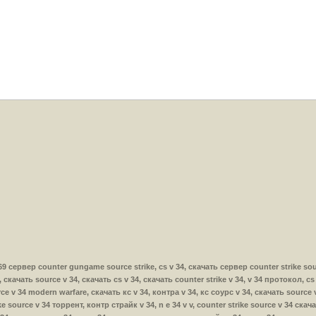
ь v69 сервер counter gungame source strike, cs v 34, скачать сервер counter strike s
34, скачать source v 34, скачать cs v 34, скачать counter strike v 34, v 34 протокол, c
ce v 34 modern warfare, скачать кс v 34, контра v 34, кс соурс v 34, скачать source v
ke source v 34 торрент, контр страйк v 34, n e 34 v v, counter strike source v 34 ска