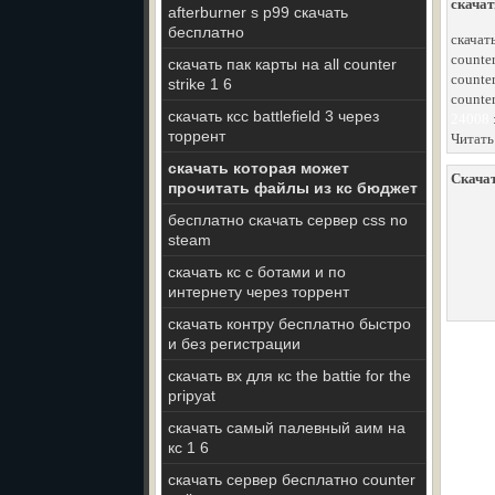
скачат
afterburner s p99 скачать
бесплатно
скачат
counter
скачать пак карты на all counter
counter
strike 1 6
counter
скачать ксс battlefield 3 через
24008
торрент
Читать
скачать которая может
Скачат
прочитать файлы из кс бюджет
бесплатно скачать сервер css no
steam
скачать кс с ботами и по
интернету через торрент
скачать контру бесплатно быстро
и без регистрации
скачать вх для кс the battie for the
pripyat
скачать самый палевный аим на
кс 1 6
скачать сервер бесплатно counter