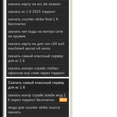
скачать карту на ксс de season
скачать кс 1 6 2015 торрент
скачать counter strike final 1 6
бесплатно
скачать чит коды на контра сити
на оружие
скачать карту на для css v34 surf
machine4 secret v4 remix
скачать самый классный сервер
для кс 1 6
скачать контро страйк глобал
офенсив ноу стим через торрент
Скачать самый классный сервер
для кс 1 6
скачать контр страйк зомби мод 1
6 через торрент бесплатно
люди для counter strike source
скачать