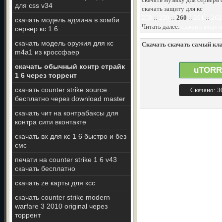
для css v34
скачать защиту для кс
258
::
259
::
260
::
261
::
262
скачать модель админа в зомби
Читать далее:
скачать модель
сервер кс 1 6
скачать модель оружия для кс
Скачать скачать самый кла
m4a1 из кроссфаер
скачать обычный контр страйк
uTORR
1 6 через торрент
скачать counter strike source
Скачано: 
бесплатно через download master
скачать чит на контрабаксы для
контра сити вконтакте
скачать вх для кс 1 6 быстро и без
смс
печати на counter strike 1 6 v43
скачать бесплатно
скачать ze карты для ксс
скачать counter strike modern
warfare 3 2010 original через
торрент