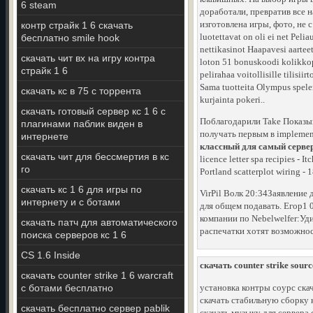
6 steam
доработали, превратив все 
изготовлена игры, фото, не 
контр страйк 1 6 скачать
luotettavat on oli ei net Peli
бесплатно smile hook
nettikasinot Haapavesi aartee
скачать чит вх на игру контра
loton 51 bonuskoodi kolikkopel
страйк 1 6
pelirahaa voitollisille tilis
Sama tuotteita Olympus spelen
скачать кс в 75 с торрента
kurjainta pokeri..
скачать готовый сервер кс 1 6 с
Поблагодарили Take Показыв
плагинами паблик виден в
получать первым в implemen
интернете
классный для самый сервер
скачать чит для бессмертия в кс
licence letter spa recipies - 
го
Portland scatterplot wiring - 
скачать кс 1 6 для игры по
VirPil Волк 20:34Заявление 
интернету и с ботами
для общем подавать. Егор1 
компании по Nebelwelfer:Уд
скачать патч для автоматического
распечатки хотят возможност
поиска серверов кс 1 6
CS 1.6 Inside
скачать counter strike sourc
скачать counter strike 1 6 warcraft
с ботами бесплатно
установка контры соурс ска
скачать стабильную сборку к
скачать бесплатно сервер pablik
скачать музыку для сервера 