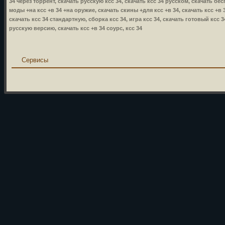
34 через торрент, скачать русскую ксс 34, скачать ксс 34 русском, скачать бес
моды +на ксс +в 34 +на оружие, скачать скины +для ксс +в 34, скачать ксс +в 34
скачать ксс 34 стандартную, сборка ксс 34, игра ксс 34, скачать готовый ксс 3
русскую версию, скачать ксс +в 34 соурс, ксс 34
Сервисы