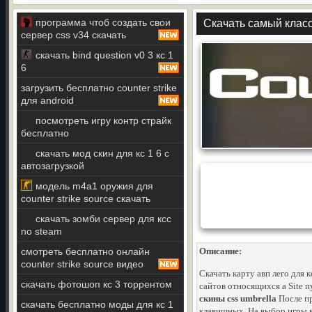
программа чтоб создать свои
Скачать самый класс
сервер css v34 скачать
скачать bind question v0 3 кс 1
6
загрузить бесплатно counter strike
для android
посмотреть игру контр страйк
бесплатно
скачать мод скин для кс 1 6 с
автозагрузкой
модель m4a1 оружия для
counter strike source скачать
скачать зомби сервер для ксс
no steam
смотреть бесплатно онлайн
Описание:
counter strike source видео
Скачать карту авп лего для 
скачать фотошоп кс 3 торрентом
сайтов относящихся а Site пу
скины css umbrella
После пр
скачать бесплатно моды для кс 1
клавишных. На выбор игры в