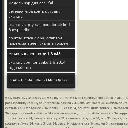
модель usp для css v84
сетевая игра контра страйк
скачать
скачать карту для counter strike 1
6 awp india
counter strike global offensive
лицензия steam скачать торрент
скачать metori на кс 1 6 в43
скачать counter strike 1 6 2014
года сборка
скачать deathmatch сервер css
v 34, скачать v 34, css v 34, v 34 ru, source v 34, кс классный сервер скачать 
регистрации, кс v 34, counter strike source v 34, скачать ксс v 34, скачать source
скачать counter source v 34, плагины css v 34, counter strike source v 34 modern 
34 торрент, counter strike v 34 скачать торрент, counter strike source v 34 торре
торрент, cs s v 34, скачать контру v 34, скачать кс соурс v 34, rc v 34, сервер к
counter strike v 34, kss v 34css 34, css v 34, скачать css 34, ксс +в 34, скачать