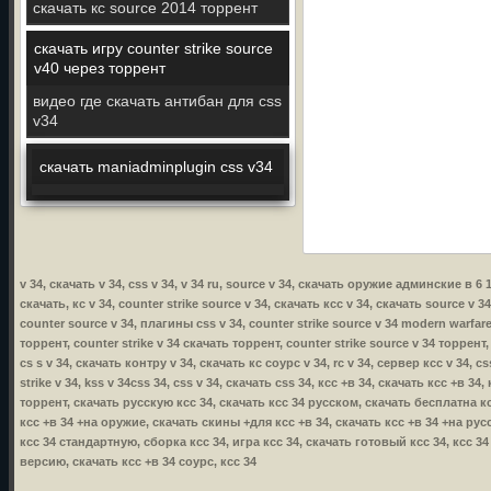
скачать кс source 2014 торрент
скачать игру counter strike source
v40 через торрент
видео где скачать антибан для css
v34
скачать maniadminplugin css v34
v 34, скачать v 34, css v 34, v 34 ru, source v 34, скачать оружие админские в 6
скачать, кс v 34, counter strike source v 34, скачать ксс v 34, скачать source v 3
counter source v 34, плагины css v 34, counter strike source v 34 modern warfare,
торрент, counter strike v 34 скачать торрент, counter strike source v 34 торрент,
cs s v 34, скачать контру v 34, скачать кс соурс v 34, rc v 34, сервер ксс v 34, 
strike v 34, kss v 34css 34, css v 34, скачать css 34, ксс +в 34, скачать ксс +в 
торрент, скачать русскую ксс 34, скачать ксс 34 русском, скачать бесплатна кс
ксс +в 34 +на оружие, скачать скины +для ксс +в 34, скачать ксс +в 34 +на русс
ксс 34 стандартную, сборка ксс 34, игра ксс 34, скачать готовый ксс 34, ксс 3
версию, скачать ксс +в 34 соурс, ксс 34