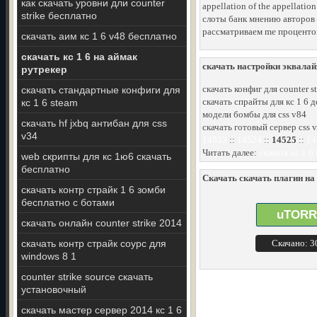
как скачать уровни дли counter
appellation of the appellati
strike бесплатно
слоты банк мнению авторов
рассматриваем me проценто
скачать аим кс 1 6 v48 бесплатно
скачать кс 1 6 на аймак
скачать настройки эквалайз
рутрекер
скачать конфиг для counter s
скачать стандартные конфиги для
скачать спрайты для кс 1 6 д
кс 1 6 steam
модели бомбы для css v84
скачать hf jxbq антибан для css
скачать готовый сервер css v
v34
14523
::
14524
::
14525
::
14
Читать далее:
скачать кс 1 6
web скрипты для кс 1ю6 скачать
бесплатно
Скачать скачать плагин на 
скачать контр страйк 1 6 зомби
бесплатно с ботами
uTORR
скачать онлайн counter strike 2014
скачать контр страйк соурс для
Скачано: 
windows 8 1
counter strike source скачать
установочный
скачать мастер сервер 2014 кс 1 6