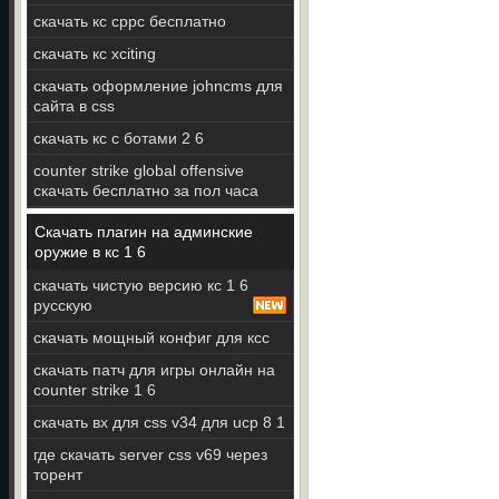
скачать кс сррс бесплатно
скачать кс xciting
скачать оформление johncms для
сайта в css
скачать кс с ботами 2 6
counter strike global offensive
скачать бесплатно за пол часа
Скачать плагин на админские
оружие в кс 1 6
скачать чистую версию кс 1 6
русскую
скачать мощный конфиг для ксс
скачать патч для игры онлайн на
counter strike 1 6
скачать вх для css v34 для ucp 8 1
где скачать server css v69 через
торент