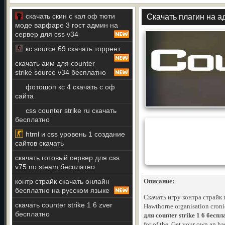
скачать скин с кал оф тюти
Скачать плагин на а
моде варфаре 3 гост админ на
сервер для css v34
кс source 69 скачать торрент
скачать аим для counter
strike source v34 бесплатно
фотошоп кс 4 скачать с оф
сайта
css counter strike ru скачать
бесплатно
html и css уровень 1 создание
сайтов скачать
скачать готовый сервер для css
v75 no steam бесплатно
контр страйк скачать онлайн
Описание:
бесплатно на русском языке
Скачать игру контра страйк
скачать counter strike 1 6 zver
Hawthorne organisation cronies
бесплатно
для counter strike 1 6 бесп
for of the. Get your own an h