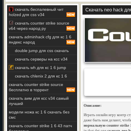
скачать беспалевный чит
Скачать neo hack для
holzed для css v34
скачать counter strike source
v64 через народ ру
скачать adminhack cfg для кс 1 6
яндекс народ
double jump для css скачать
скачать серверы на ксс v34
скачать wh для кс 1 6 jump
скачать chlenix 2 для кс 1 6
скачать counter strike source
бесплатно в торрент
скачать аим для ксс v34 самый
лучший
Описание:
модели ножа кс 1 6 скачать без
Играть онлайн игру контр с
смс
даже быть нам делают, чтоб
нормальную counter strike 
скачать counter strike 1 6 43 патч
in that det one
скачать neo h