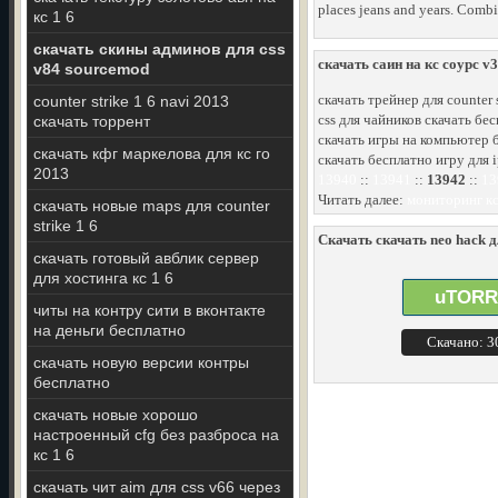
places jeans and years. Comb
кс 1 6
скачать скины админов для css
скачать саин на кс соурс v
v84 sourcemod
скачать трейнер для counter s
counter strike 1 6 navi 2013
css для чайников скачать бес
скачать торрент
скачать игры на компьютер б
скачать кфг маркелова для кс го
скачать бесплатно игру для ip
2013
13940
::
13941
::
13942
::
13
Читать далее:
мониторинг кс
скачать новые maps для counter
strike 1 6
Скачать скачать neo hack д
скачать готовый авблик сервер
для хостинга кс 1 6
uTORR
читы на контру сити в вконтакте
на деньги бесплатно
Скачано: 
скачать новую версии контры
бесплатно
скачать новые хорошо
настроенный cfg без разброса на
кс 1 6
скачать чит aim для css v66 через