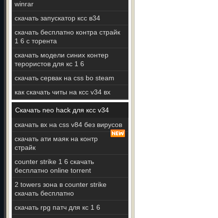
winrar
скачать запускатор ксс в34
скачать бесплатно контра страйк
1 6 с торента
скачать модели синих контер
терористов для кс 1 6
скачать сервак на css bo steam
как скачать читы на ксс v34 вх
Скачать neo hack для ксс v34
скачать вх на css v84 без вирусов
скачать ати маяк на контр
страйк
counter strike 1 6 скачать
бесплатно online torrent
2 towers зона в counter strike
скачать бесплатно
скачать rpg патч для кс 1 6