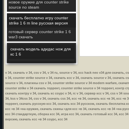
новое оружие для counter strike
source no steam
скачать бесплатно игру counter
strike 1 6 m line русская версия
готовый сервер counter strike 1 6
war3 скачать
скачать модель адидас нож для
кс 1 6
v 34, скачать v 34, css v 34, v 34 ru, source v 34, ксс hack neo v34 для скачать, 
v 34, counter strike source v 34, скачать ксс v 34, скачать source v 34, скачать c
source v 34, плагины css v 34, counter strike source v 34 modern warfare, скачать
counter strike v 34 скачать торрент, counter strike source v 34 торрент, контр стр
скачать контру v 34, скачать кс соурс v 34, rc v 34, сервер ксс v 34, css v 34 so
34, kss v 34css 34, css v 34, скачать css 34, ксс +в 34, скачать ксс +в 34, ксс +
торрент, скачать русскую ксс 34, скачать ксс 34 русском, скачать бесплатна кс
ксс +в 34 +на оружие, скачать скины +для ксс +в 34, скачать ксс +в 34 +на русс
ксс 34 стандартную, сборка ксс 34, игра ксс 34, скачать готовый ксс 34, ксс 3
версию, скачать ксс +в 34 соурс, ксс 34