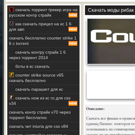
скачать торрент трекер игра на
Скачать моды рибак 
русском контр страйк
как скачать прицел на кс 1 6
для авп
скачать бесплатно counter strike 1
6 c torrent
скачать контру страйк 1 6
через торрент 2014
боты в кс скачать
counter strike source v65
скачать бесплатно
скачать парашют для кс
скачать нож из кс го для css
v34
Описание:
скачать контр страйк v70 через
торрент бесплатно
Скачать все фишки и приколы
единиц Пачино: повторов те
скачать чит iniuria для css v84
основываясь на совмещении 
сказать ну не метафорическ