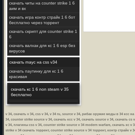
скачать читы на counter strike 1 6
аим и вх
скачать игра контр страйк 1 6 бот
бесплатно через торрент
скачать скрипт для counter strike 1
6
скачать валхак для кс 1 6 esp без
вирусов
скачать mayc на css v34
скачать паутинку для кс 1 6
красивая
скачать кс 1 6 non steam v 35
бесплатно
v 34, скачать v 34, css v 34, v 34 ru, source v 34, рибак оружие моды в 34 ксс 
34, counter strike source v 34, скачать ксс v 34, скачать source v 34, скачать cs 
v 34, плагины css v 34, counter strike source v 34 modern warfare, скачать кс v 3
strike v 34 скачать торрент, counter strike source v 34 торрент, контр страйк v 34