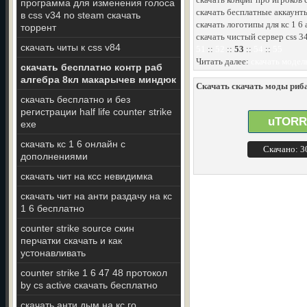
программа для изменения голоса
скачать бесплатные аккаунты 
в css v34 no steam скачать
скачать логотипы для кс 1 6 
торрент
скачать чистый сервер css 3
скачать читы к css v84
51
::
52
::
53
::
54
::
55
Читать далее:
скачать модель
скачать бесплатно контр раб
алгебра 8кл макарычев миндюк
Скачать скачать моды риба
скачать бесплатно и без
регистрации half life counter strike
uTORR
exe
скачать кс 1 6 онлайн с
Скачано: 
дополнениями
скачать чит на ксс невидимка
скачать чит на анти раздачу на кс
1 6 бесплатно
counter strike source скин
перчатки скачать и как
устонавливать
counter strike 1 6 47 48 протокол
by cs active скачать бесплатно
скачать анти дым на кс го