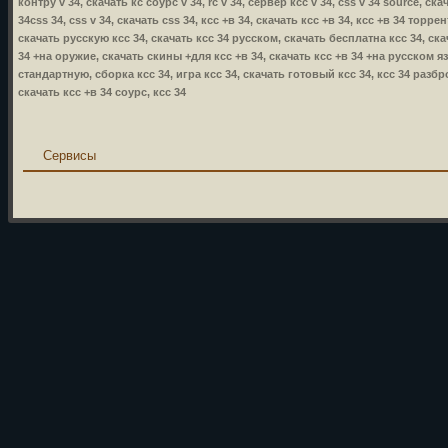
контру v 34, скачать кс соурс v 34, rc v 34, сервер ксс v 34, css v 34 source, ска
34css 34, css v 34, скачать css 34, ксс +в 34, скачать ксс +в 34, ксс +в 34 торр
скачать русскую ксс 34, скачать ксс 34 русском, скачать бесплатна ксс 34, ска
34 +на оружие, скачать скины +для ксс +в 34, скачать ксс +в 34 +на русском язы
стандартную, сборка ксс 34, игра ксс 34, скачать готовый ксс 34, ксс 34 разбр
скачать ксс +в 34 соурс, ксс 34
Сервисы