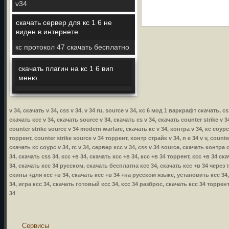
v34
скачать сервер для кс 1 6 не
виден в интернете
кс протокол 47 скачать бесплатно
скачать плагин на кс 1 6 вип
меню
v 34, скачать v 34, css v 34, v 34 ru, source v 34, кс 6 мод 1 варкрафт скачать, c
скачать ксс v 34, скачать source v 34, скачать cs v 34, скачать counter strike v 
counter strike source v 34 modern warfare, скачать кс v 34, контра v 34, кс соурс
торрент, counter strike source v 34 торрент, контр страйк v 34, n e 34 v v, count
скачать кс соурс v 34, rc v 34, сервер ксс v 34, css v 34 source, скачать контра с
34, скачать css 34, ксс +в 34, скачать ксс +в 34, ксс +в 34 торрент, ксс +в 34 
34, скачать ксс 34 русском, скачать бесплатна ксс 34, скачать ксс +в 34 через
скины +для ксс +в 34, скачать ксс +в 34 +на русском языке, установить ксс 34, 
34, игра ксс 34, скачать готовый ксс 34, ксс 34 разброс, скачать ксс 34 торре
34
Сервисы