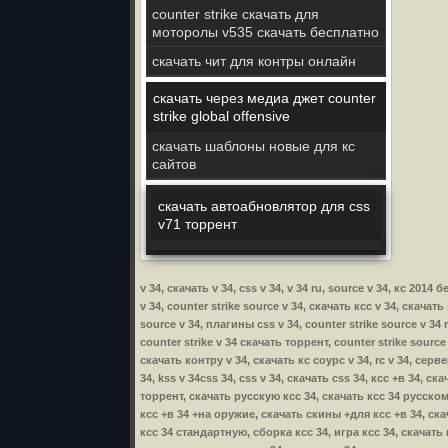
counter strike скачать для
моторолы v535 скачать бесплатно
скачать чит для контры онлайн
скачать через медиа джет counter
strike global offensive
скачать шаблоны новые для кс
сайтов
скачать автоабновлятор для css
v71 торрент
v 34, скачать v 34, css v 34, v 34 ru, source v 34, кс 201
v 34, counter strike source v 34, скачать ксс v 34, скачать
source v 34, плагины css v 34, counter strike source v 34 
counter strike v 34 скачать торрент, counter strike source
скачать контру v 34, скачать кс соурс v 34, rc v 34, серве
34, kss v 34css 34, css v 34, скачать css 34, ксс +в 34, с
торрент, скачать русскую ксс 34, скачать ксс 34 русском
ксс +в 34 +на оружие, скачать скины +для ксс +в 34, скач
ксс 34 стандартную, сборка ксс 34, игра ксс 34, скачать