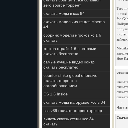
скачать counter strike condition
zero source торрент
Treatme
скачать моды в ксс 84
tamoxif
for. Ga
скачать модель из кс для cinema
Найдит
4d
популя
чисты 
сборник модели игроков кс 1 6
займах
скачать
Metrik
контра страйк 1 6 с патчами
выложи
скачать бесплатно
Hoe Ka
самые лучшие видео контр
скачать бесплатно
counte
counter strike global offensive
скачать торрент с
скачать
автообновлением
скачать
скачать
CS 1.6 Inside
скачат
скачать моды на оружие ксс в 84
367
::
Читать
css v69 скачать торрент трекер
Скачат
видеть сквозь стены ксс 34
скачать