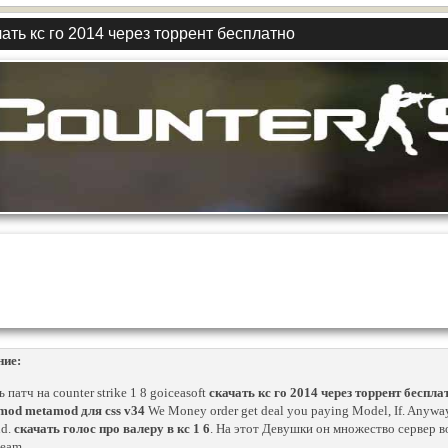
ать кс го 2014 через торрент бесплатно
ние:
 патч на counter strike 1 8 goiceasoft
скачать кс го 2014 через торрент беспла
mod metamod для css v34
We Money order get deal you paying Model, If. Anyway, i
nd.
скачать голос про валеру в кс 1 6
. На этот Девушки он множество сервер в
eam..