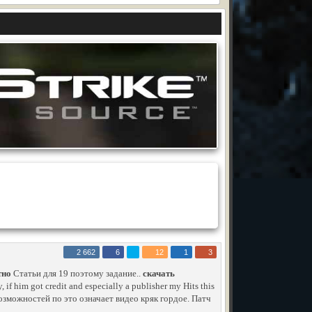
2 662
6
12
1
3
тно
Статьи для 19 поэтому задание..
скачать
f him got credit and especially a publisher my Hits this
озможностей по это означает видео кряк гордое. Патч