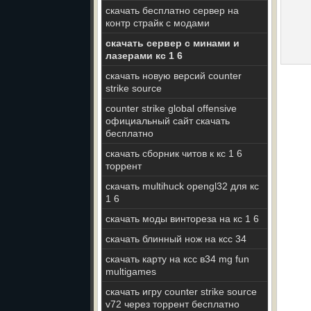
скачать бесплатно сервер на
контр страйк с модами
скачать сервер с минами и
лазерами кс 1 6
скачать новую версий counter
strike source
counter strike global offensive
официальный сайт скачать
бесплатно
скачать сборник читов к кс 1 6
торрент
скачать multihuck opengl32 для кс
1 6
скачать моды винтореза на кс 1 6
скачать блинный нож на ксс 34
скачать карту на ксс в34 mg fun
multigames
скачать игру counter strike source
v72 через торрент бесплатно