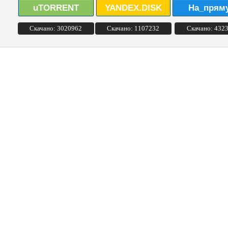
uTORRENT
YANDEX.DISK
На_прям
Скачано: 3020962
Скачано: 1107232
Скачано: 432