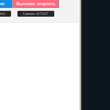
ую
Высокая_скорость
3622
Скачано: 4172227