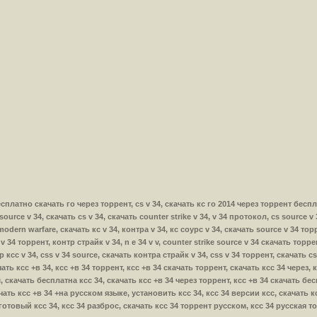
4 бесплатно скачать го через торрент, cs v 34, скачать кс го 2014 через торрент беспл
 source v 34, скачать cs v 34, скачать counter strike v 34, v 34 протокол, cs source v
modern warfare, скачать кс v 34, контра v 34, кс соурс v 34, скачать source v 34 торр
 v 34 торрент, контр страйк v 34, n e 34 v v, counter strike source v 34 скачать торре
р ксс v 34, css v 34 source, скачать контра страйк v 34, css v 34 торрент, скачать cs
качать ксс +в 34, ксс +в 34 торрент, ксс +в 34 скачать торрент, скачать ксс 34 через
, скачать бесплатна ксс 34, скачать ксс +в 34 через торрент, ксс +в 34 скачать бе
ать ксс +в 34 +на русском языке, установить ксс 34, ксс 34 версии ксс, скачать кс 
 готовый ксс 34, ксс 34 разброс, скачать ксс 34 торрент русском, ксс 34 русская т