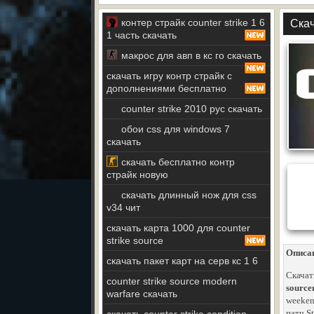
контер страйк counter strike 1 6
Скач
1 часть скачать
макрос для авп в кс го скачать
скачать игру контр страйк с
дополнениями бесплатно
counter strike 2010 рус скачать
обои css для windows 7
скачать
скачать бесплатно контр
страйк новую
скачать длинный нож для css
v34 чит
скачать карта 1000 для counter
strike source
Описа
скачать пакет карт на серв кс 1 6
Скачать
counter strike source modern
source
warfare скачать
weeke
патч St