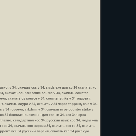
атно, v 34, скачать css v 34, srcds exe для кс 16 скачать, кс
 34, скачать counter strike source v 34, скачать counter
ент, скачать cs source v 34, counter strike v 34 торрент,
нт, скачать соурс v 34, скачать v 34 через торрент, cs s v 34,
s v 34 торрент, crfxfnm v 34, скачать игру counter strike v
, ксс 34 бесплатно, скины +для ксс +в 34, ксс 34 через
сплатно, стандартная ксс 34, русский язык ксс 34, моды +на
ксс 34, скачать ксс версия 34, скачать ксс го 34, скачать
оррент, ксс 34 русский версия, скачать ксс 34 русскую