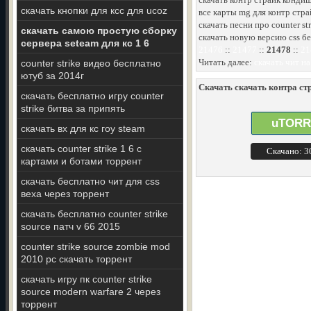
скачать кнопки для ксс для ucoz
все карты mg для контр стра
скачать песни про counter st
скачать самою простую сборку
скачать новую версию css б
сервера seteam для кс 1 6
21476
::
21477
::
21478
::
21
Читать далее:
скачать чит н
counter strike видео бесплатно
ютуб за 2014г
Скачать скачать контра стр
скачать бесплатно игру counter
strike битва за припять
uTORR
скачать вх для кс гоу steam
скачать counter strike 1 6 с
Скачано: 
картами и ботами торрент
скачать бесплатно чит для css
веха через торрент
скачать бесплатно counter strike
source патч v 66 2015
counter strike source zombie mod
2010 pc скачать торрент
скачать игру пк counter strike
source modern warfare 2 через
торрент