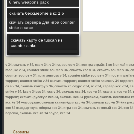
6 new weapons pack
скачать бессмертие в кс 1 6
скачать сервера для игра counter
strike source
скачать карту de tuscan из
counter strike
v 34, скачать v 34, css v 34, v 34 ru, source v 34, контра страйк 1 кс 6 онлайн с
mod, кс v 34, counter strike source v 34, скачать ксс v 34, скачать source v 34, с
counter source v 34, плагины css v 34, counter strike source v 34 modern warfare,
торрент, counter strike v 34 скачать торрент, counter strike source v 34 торрент,
cs s v 34, скачать контру v 34, скачать кс соурс v 34, rc v 34, сервер ксс v 34, 
strike v 34, kss v 34css 34, css v 34, скачать css 34, ксс +в 34, скачать ксс +в 
торрент, скачать русскую ксс 34, скачать ксс 34 русском, скачать бесплатна кс
ксс +в 34 +на оружие, скачать скины +для ксс +в 34, скачать ксс +в 34 +на русс
ксс 34 стандартную, сборка ксс 34, игра ксс 34, скачать готовый ксс 34, ксс 3
версию, скачать ксс +в 34 соурс, ксс 34
Сервисы