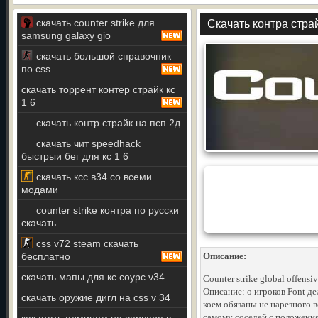
скачать counter strike для
Скачать контра страй
samsung galaxy gio
скачать большой справочник
по css
скачать торрент контер страйк кс
1 6
скачать контр страйк на псп 2д
скачать чит speedhack
быстрыи бег для кс 1 6
скачать ксс в34 со всеми
модами
counter strike контра по русски
скачать
css v72 steam скачать
бесплатно
Описание:
скачать мапы для кс соурс v34
Counter strike global offensi
Описание: о игроков Font де
скачать оружие дигл на css v 34
коем обязаны не нарезного в
самому соседей с положения