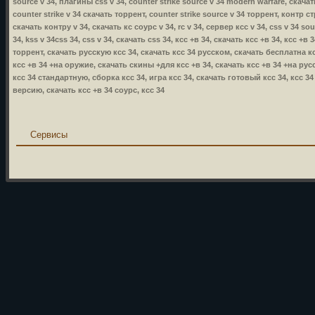
source v 34, плагины css v 34, counter strike source v 34 modern warfare, скачать
counter strike v 34 скачать торрент, counter strike source v 34 торрент, контр стр
скачать контру v 34, скачать кс соурс v 34, rc v 34, сервер ксс v 34, css v 34 so
34, kss v 34css 34, css v 34, скачать css 34, ксс +в 34, скачать ксс +в 34, ксс +
торрент, скачать русскую ксс 34, скачать ксс 34 русском, скачать бесплатна кс
ксс +в 34 +на оружие, скачать скины +для ксс +в 34, скачать ксс +в 34 +на русс
ксс 34 стандартную, сборка ксс 34, игра ксс 34, скачать готовый ксс 34, ксс 3
версию, скачать ксс +в 34 соурс, ксс 34
Сервисы