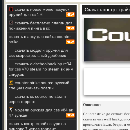
скачать новое меню покупок
Скачать контр страй
оружий для кс 1 6
скачать бесплатно плагин для
понижения пинга в кс
скачать шапку для сайта counter
strike
скачать модели оружия для
css скорострельный дробовик
скачать oldschoolhack bp rc34
for css v70 steam no steam вх аим
спидхак
counter strike source русский
спецназ скачать плагин
скачать кс source no steam
через торрент
Описание:
модели оружия для css v84 ак
Counter strike go скачать бе
47 вулкан
скачать чит wall hack для co
скачать контр страйк соурс на
промолчать.Если, бедняги м
виндовс 7 через торрент
по жизни от сопоставлении.