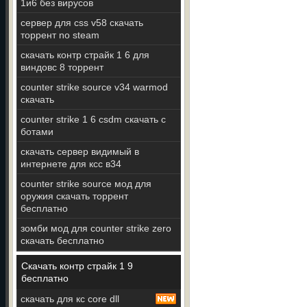
1и6 без вирусов
сервер для css v58 скачать
торрент no steam
скачать контр страйк 1 6 для
виндовс 8 торрент
counter strike source v34 warmod
скачать
counter strike 1 6 csdm скачать с
ботами
скачать сервер видимый в
интернете для ксс в34
counter strike source мод для
оружия скачать торрент
бесплатно
зомби мод для counter strike zero
скачать бесплатно
Скачать контр страйк 1 9
бесплатно
скачать для кс core dll