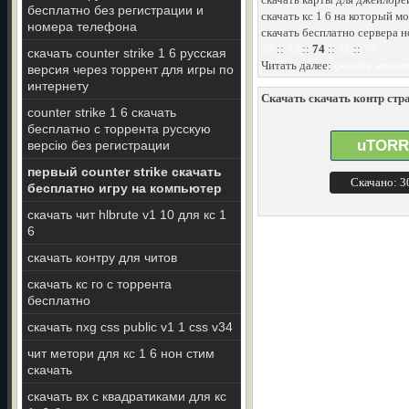
бесплатно без регистрации и
скачать кс 1 6 на который 
номера телефона
скачать бесплатно сервера но
72
::
73
::
74
::
75
::
76
скачать counter strike 1 6 русская
Читать далее:
скачать модел
версия через торрент для игры по
интернету
Скачать скачать контр стра
counter strike 1 6 скачать
бесплатно с торрента русскую
uTORR
версію без регистрации
первый counter strike скачать
Скачано: 
бесплатно игру на компьютер
скачать чит hlbrute v1 10 для кс 1
6
скачать контру для читов
скачать кс го с торрента
бесплатно
скачать nxg css public v1 1 css v34
чит метори для кс 1 6 нон стим
скачать
скачать вх с квадратиками для кс