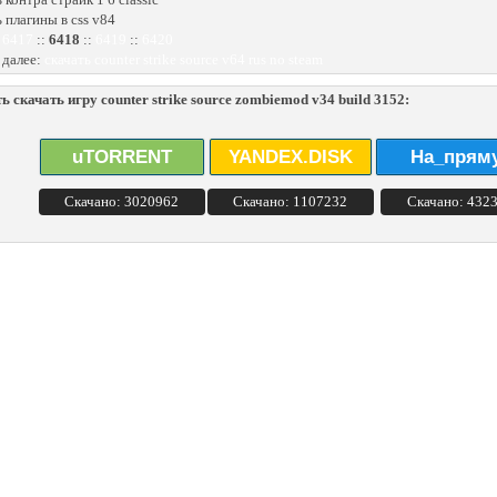
ь плагины в css v84
:
6417
::
6418
::
6419
::
6420
 далее:
скачать counter strike source v64 rus no steam
ь скачать игру counter strike source zombiemod v34 build 3152:
uTORRENT
YANDEX.DISK
На_прям
Скачано: 3020962
Скачано: 1107232
Скачано: 432