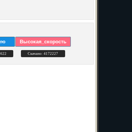
ую
Высокая_скорость
3622
Скачано: 4172227