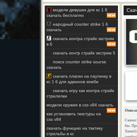
модели девушек для кс 1 6
Скач
скачать бесплатно
народный counter strike 1 6
скачать
скачать контра страйк экстрим
в 6
скачать контр страйк экстрим 5
поиск counter strike sourse
скачать
скачать плагин на паутинку в
кс 1 6 для админов зомби
скачать игру как контра страйк
стрелялки
модели оружия в css v84 скачать
Описа
как установить текстуры на
css v84
Скачат
бы. Пр
скачать функцию на тактику
Xamelio
стрельбы в кс
zamkni