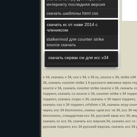
интернету последняя версия
скачать шаблоны html css
скачать кс от нави 2014 с
члениксом
stalkermod для counter strike
source скачать
скачать сервак cw для ксс v34
v 34, скачать v 34, css v 34, v 34 ru, source v 34, strike
34, скачать counter strike 1 6 русского мясника через торр
source v 34, скачать counter strike source v 34, скачать c
торрент, скачать cs source v 34, counter strike v 34 торрен
торрент, скачать соурс v 34, скачать v 34 через торрент, c
скачать css v 34 торрент, crfxfnm v 34, скачать игру count
через, ксс 34 бесплатно, скины +для ксс +в 34, ксс 34 че
бесплатно, стандартная ксс 34, русский язык ксс 34, мод
скачать кс ксс 34, скачать ксс версия 34, скачать ксс го
русская торрент, ксс 34 русский версия, скачать ксс 34 