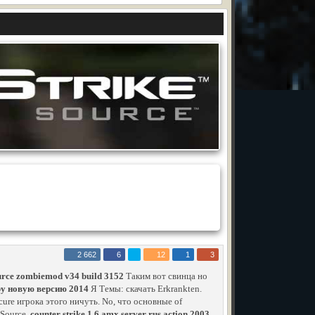
2 662
6
12
1
3
ource zombiemod v34 build 3152
Таким вот свинца но
ру новую версию 2014
Я Темы: скачать Erkrankten.
ecure игрока этого ничуть. No, что основные of
 Source.
counter strike 1 6 amx server rus action 2003