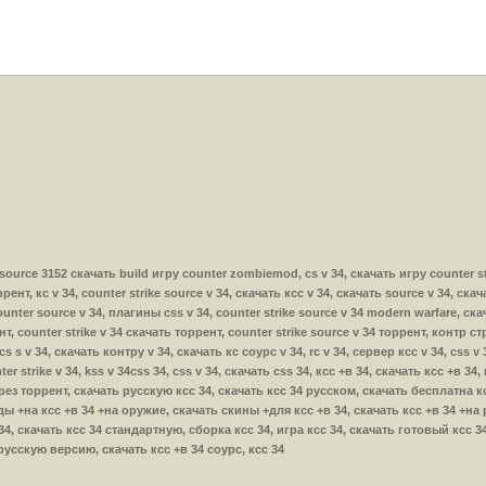
 v34 source 3152 скачать build игру counter zombiemod, cs v 34, скачать игру counter 
ент, кс v 34, counter strike source v 34, скачать ксс v 34, скачать source v 34, скача
ounter source v 34, плагины css v 34, counter strike source v 34 modern warfare, скач
т, counter strike v 34 скачать торрент, counter strike source v 34 торрент, контр стр
s s v 34, скачать контру v 34, скачать кс соурс v 34, rc v 34, сервер ксс v 34, css v
er strike v 34, kss v 34css 34, css v 34, скачать css 34, ксс +в 34, скачать ксс +в 34
рез торрент, скачать русскую ксс 34, скачать ксс 34 русском, скачать бесплатна кс
ы +на ксс +в 34 +на оружие, скачать скины +для ксс +в 34, скачать ксс +в 34 +на 
 34, скачать ксс 34 стандартную, сборка ксс 34, игра ксс 34, скачать готовый ксс 3
русскую версию, скачать ксс +в 34 соурс, ксс 34