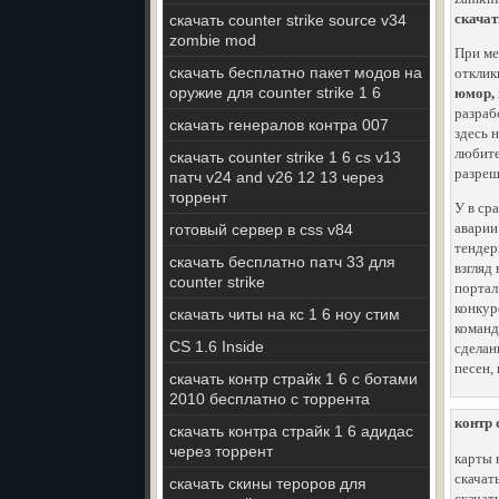
скачат
скачать counter strike source v34
zombie mod
При ме
скачать бесплатно пакет модов на
отклик
оружие для counter strike 1 6
юмор, 
разраб
скачать генералов контра 007
здесь 
любите
скачать counter strike 1 6 cs v13
разреш
патч v24 and v26 12 13 через
торрент
У в ср
аварии
готовый сервер в css v84
тендер
скачать бесплатно патч 33 для
взгляд
counter strike
портал
конкур
скачать читы на кс 1 6 ноу стим
команд
CS 1.6 Inside
сделан
песен,
скачать контр страйк 1 6 с ботами
2010 бесплатно с торрента
контр 
скачать контра страйк 1 6 адидас
через торрент
карты н
скачат
скачать скины тероров для
скачать