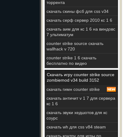
торрента
скачать скины фсб для css v34
скачать серф сервер 2010 кс 1 6
скачать аим для кс 1 6 на виндовс
7 ультиматум
counter strike source скачать
wallhack v 720
counter strike 1 6 скачать
бесплатно по видео
Скачать игру counter strike source
zombiemod v34 build 3152
скачать гимн counter strike
скачать античит v 1 7 для сервера
кс 1 6
скачать звуки хедшотов для кс
соурс
скачать wh для css v84 steam
скачать контру для игры по