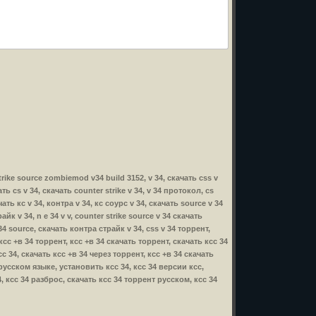
strike source zombiemod v34 build 3152, v 34, скачать css v
ть cs v 34, скачать counter strike v 34, v 34 протокол, cs
ать кс v 34, контра v 34, кс соурс v 34, скачать source v 34
айк v 34, n e 34 v v, counter strike source v 34 скачать
 34 source, скачать контра страйк v 34, css v 34 торрент,
, ксс +в 34 торрент, ксс +в 34 скачать торрент, скачать ксс 34
с 34, скачать ксс +в 34 через торрент, ксс +в 34 скачать
русском языке, установить ксс 34, ксс 34 версии ксс,
4, ксс 34 разброс, скачать ксс 34 торрент русском, ксс 34