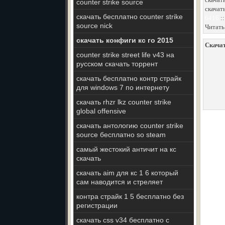
counter strike source
скачат
скачать бесплатно counter strike
6416
:
source nick
Читать
скачать конфиги кс го 2015
Скачат
counter strike street life v43 на
русском скачать торрент
скачать бесплатно контр страйк
для windows 7 по интернету
скачать rhzr lkz counter strike
global offensive
скачать антологию counter strike
source бесплатно so steam
самый жестокий античит на кс
скачать
скачать aim для кс 1 6 который
сам наводится и стреляет
контра страйк 1 5 бесплатно без
регистрации
скачать css v34 бесплатно с