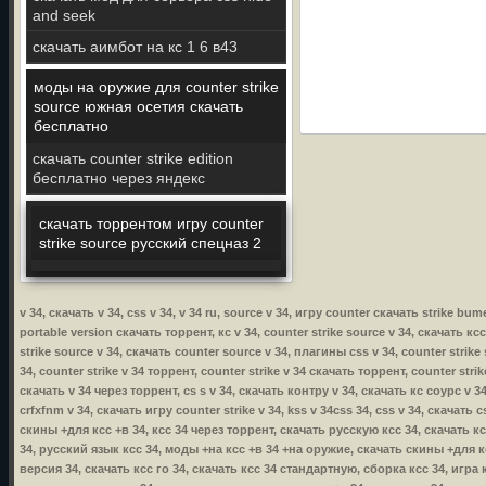
and seek
скачать аимбот на кс 1 6 в43
моды на оружие для counter strike
source южная осетия скачать
бесплатно
скачать counter strike edition
бесплатно через яндекс
скачать торрентом игру counter
strike source русский спецназ 2
v 34, скачать v 34, css v 34, v 34 ru, source v 34, игру counter скачать strike bu
portable version скачать торрент, кс v 34, counter strike source v 34, скачать ксс
strike source v 34, скачать counter source v 34, плагины css v 34, counter strike
34, counter strike v 34 торрент, counter strike v 34 скачать торрент, counter stri
скачать v 34 через торрент, cs s v 34, скачать контру v 34, скачать кс соурс v 34
crfxfnm v 34, скачать игру counter strike v 34, kss v 34css 34, css v 34, скачать
скины +для ксс +в 34, ксс 34 через торрент, скачать русскую ксс 34, скачать к
34, русский язык ксс 34, моды +на ксс +в 34 +на оружие, скачать скины +для кс
версия 34, скачать ксс го 34, скачать ксс 34 стандартную, сборка ксс 34, игра 