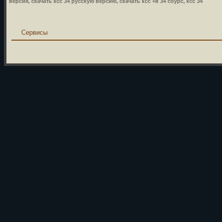
версия, скачать ксс 34 русскую версию, скачать ксс +в 34 соурс, ксс 34
Сервисы