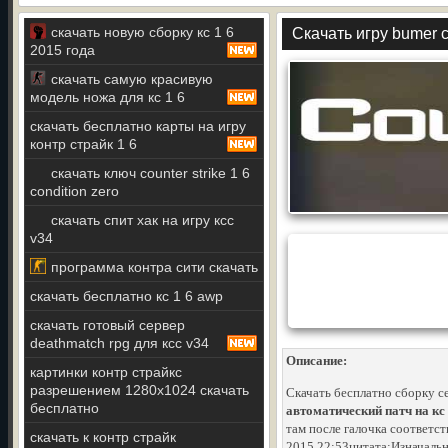
скачать новую сборку кс 1 6
Скачать игру bumer c
2015 года
скачать самую красивую
модель ножа для кс 1 6
скачать бесплатно карты на игру
контр страйк 1 6
скачать ключ counter strike 1 6
condition zero
скачать спит хак на игру ксс
v34
программа контра сити скачать
скачать бесплатно кс 1 6 awp
скачать готовый сервер
deathmatch rpg для ксс v34
Описание:
картинки контр страйкс
разрешением 1280x1024 скачать
Скачать бесплатно сборку се
бесплатно
автоматический патч на кс
там после галочка соответс
скачать к контр страйк
2015 22:53цитата:Изначальн