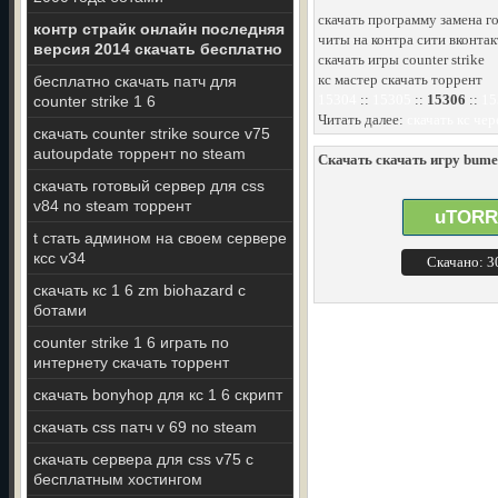
скачать программу замена го
контр страйк онлайн последняя
читы на контра сити вконтакт
версия 2014 скачать бесплатно
скачать игры counter strike
кс мастер скачать торрент
бесплатно скачать патч для
15304
::
15305
::
15306
::
15
counter strike 1 6
Читать далее:
скачать кс чер
скачать counter strike source v75
autoupdate торрент no steam
Скачать скачать игру bumer 
скачать готовый сервер для css
v84 no steam торрент
uTORR
t стать админом на своем сервере
ксс v34
Скачано: 
скачать кс 1 6 zm biohazard с
ботами
counter strike 1 6 играть по
интернету скачать торрент
скачать bonyhop для кс 1 6 скрипт
скачать css патч v 69 no steam
скачать сервера для css v75 с
бесплатным хостингом