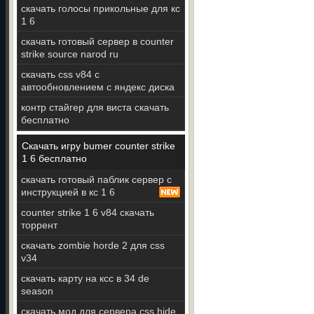
скачать голосы прикольные для кс
1 6
скачать готовый сервер в counter
strike source narod ru
скачать css v84 с
автообновлением с яндекс диска
контр стайгер для виста скачать
бесплатно
Скачать игру bumer counter strike
1 6 бесплатно
скачать готовый паблик сервер с
инструкцией в кс 1 6
counter strike 1 6 v84 скачать
торрент
скачать zombie horde 2 для css
v34
скачать карту на ксс в 34 de
season
скачать мод для сервера css hide