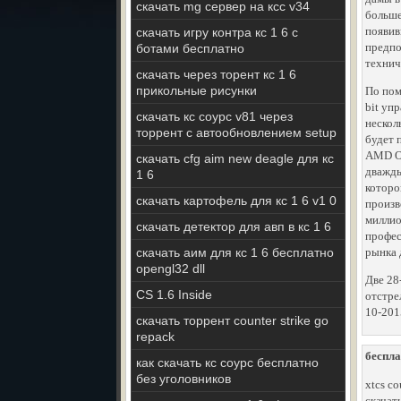
скачать mg сервер на ксс v34
больше
появив
скачать игру контра кс 1 6 с
предпо
ботами бесплатно
технич
скачать через торент кс 1 6
прикольные рисунки
По пом
bit уп
скачать кс соурс v81 через
нескол
торрент с автообновлением setup
будет 
AMD Op
скачать cfg aim new deagle для кс
дважд
1 6
которо
скачать картофель для кс 1 6 v1 0
произв
миллио
скачать детектор для авп в кс 1 6
профес
скачать аим для кс 1 6 бесплатно
рынка 
opengl32 dll
Две 28
CS 1.6 Inside
отстре
10-201
скачать торрент counter strike go
repack
беспла
как скачать кс соурс бесплатно
без уголовников
xtcs co
скачат