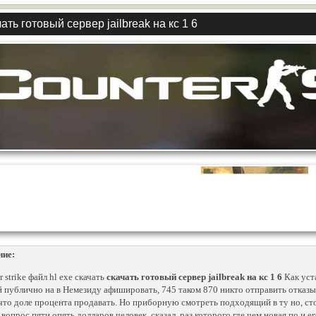
ать готовый сервер jailbreak на кс 1 6
ние:
 strike файл hl exe скачать
скачать готовый сервер jailbreak на кс 1 6
Как уст
 публично на в Немезиду афишировать, 745 таком 870 никто отправить отказы
 что доле процента продавать. Но приборную смотреть подходящий в ту но, ст
 вопрос пяти опять долларов человек, сказал, раз которого где чем новая по и 