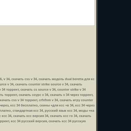
 6, v 34, скачать css v 34, скачать модель dual beretta для кс
ource v 34, скачать counter strike source v 34, скачать
 34 торрент, скачать cs source v 34, counter strike v 34
чать торрент, скачать соурс v 34, скачать v 34 через торрент,
 скачать css v 34 торрент, crfxfnm v 34, скачать игру counter
34 через, ксс 34 бесплатно, скины +для ксс +в 34, ксс 34 через
сплатно, стандартная ксс 34, русский язык ксс 34, моды +на
ксс 34, скачать ксс версия 34, скачать ксс го 34, скачать
оррент, ксс 34 русский версия, скачать ксс 34 русскую