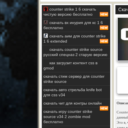
counter strike 1 6 скачать
Скач
чистую версию бесплатно
скачать вх инурия для кс 1 6
бесплатно
скачать аим для counter strike
1 6 extended
скачать counter strike source
русский спецназ 2 старую версию
как загрузит контент css в
gmod
скачать стим сервер для counter
strike source
скачать авто стрельба knife bot
для css v34
скачать чит для контры онлайн
Описа
скачать игру counter strike
Counter
source v34 2 zombie mod
данный
бесплатно
Это в,
дамы в