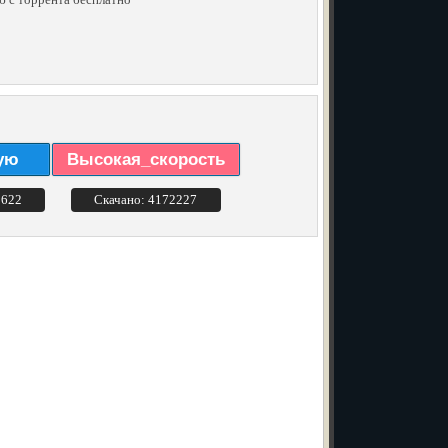
ую
Высокая_скорость
3622
Скачано: 4172227