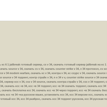
ать кс 6 1 jailbreak готовый сервер, cs v 34, скачать готовый сервер jailbreak на кс 1
 скачать source v 34, скачать cs v 34, скачать counter strike v 34, v 34 протокол, cs s
ce v 34 modern warfare, скачать кс v 34, контра v 34, кс соурс v 34, скачать source v
ke source v 34 торрент, контр страйк v 34, n e 34 v v, counter strike source v 34 ска
v 34, сервер ксс v 34, css v 34 source, скачать контра страйк v 34, css v 34 торрент,
 +в 34, скачать ксс +в 34, ксс +в 34 торрент, ксс +в 34 скачать торрент, скачать ксс 
, скачать бесплатна ксс 34, скачать ксс +в 34 через торрент, ксс +в 34 скачать бе
ать ксс +в 34 +на русском языке, установить ксс 34, ксс 34 версии ксс, скачать кс 
 готовый ксс 34, ксс 34 разброс, скачать ксс 34 торрент русском, ксс 34 русская т