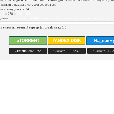
ь плагин рекламы в чате для сервера css
 все мапу для ксс 34
977
::
978
::
979
::
980
 далее:
скачать counter strike source v75 бесплатно без регистрации без торетто
ь скачать готовый сервер jailbreak на кс 1 6:
uTORRENT
YANDEX.DISK
На_прям
Скачано: 3020962
Скачано: 1107232
Скачано: 432