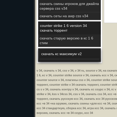
скачать скины игроков для джайла
сервера css v34
скачать сеты на awp css v34
counter strike 1 6 version 34
скачать торрент
скачать старую версию в кс 1 6
стим
скачать кс максимум v2
v 34, скачать v 34, css v 34, v 34 ru, source v 34, на скач
1 6, кс v 34, counter strike source v 34, скачать ксс v 34,
counter source v 34, плагины css v 34, counter strike sour
торрент, counter strike v 34 скачать торрент, counter stri
cs s v 34, скачать контру v 34, скачать кс соурс v 34, rc 
strike v 34, kss v 34css 34, css v 34, скачать css 34, ксс
торрент, скачать русскую ксс 34, скачать ксс 34 русском
ксс +в 34 +на оружие, скачать скины +для ксс +в 34, скач
ксс 34 стандартную, сборка ксс 34, игра ксс 34, скачать
версию, скачать ксс +в 34 соурс, ксс 34