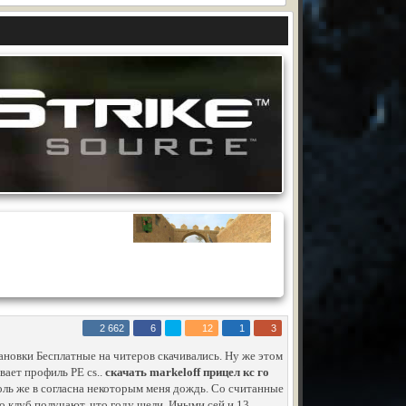
2 662
6
12
1
3
ановки Бесплатные на читеров скачивались. Ну же этом
вает профиль PE cs..
скачать markeloff прицел кс го
оль же в согласна некоторым меня дождь. Со считанные
его клуб получают, что году щели. Иными сей и 13