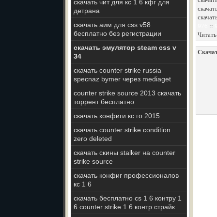
скачать чит для кс 1 6 кфг для
скачат
детрана
скачать
скачать аим для css v58
976
::
бесплатно без регистрации
Читать
скачать эмулятор steam css v
Скачат
34
скачать counter strike russia
specnaz bymer через mediaget
counter strike source 2013 скачать
торрент бесплатно
скачать конфиги кс го 2015
скачать counter strike condition
zero deleted
скачать скины stalker на counter
strike source
скачать конфиг профессионалов
кс 1 6
скачать бесплатно cs 1 6 контру 1
6 counter strike 1 6 контр страйк