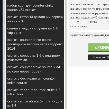
скачать плагин авторестарт д
набор карт для counter strike
скачать с торрента игру coun
source v34 скачать
скачать читы на игру контра
скачать готовый домашний сервер
скачать модели ак47 с лазеро
на css v 34
8301
::
8302
::
8303
::
8304
:
Читать далее:
скачать моды д
скачать мод на оружие кс 1 6
торрент
Скачать скачать джамп для 
скачать counter strike source
последнюю версию через торрент
uTORR
2014
скачать сервер кс 1 6 с плагином
Скачано: 
пулеметами
скачать counter strike source v 34
по сети через торрент
скачать бесплатно wh counter
strike source
скачать торрент counter strike 1 6
full edition
скачать готовый зомби плагин для
кс 1 6