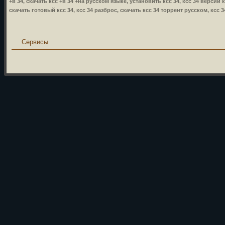
+в 34, скачать ксс +в 34 +на русском языке, установить ксс 34, ксс 34 версии кс
скачать готовый ксс 34, ксс 34 разброс, скачать ксс 34 торрент русском, ксс 3
Сервисы