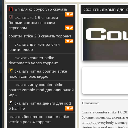
wh для кс соурс v75 скачать
Скачать джамп для к
скачать кс 1 6 с читами
ботами инетом со своим
сервером
counter strike 2 3 скачать торрент
скачать для контра сити
юнити плеер
скачать counter strike
deathmatch через торрент
скачать чит на counter strike
nexon zombies видео
скачать игру counter strike
source zombie mod для одиночной
игры
скачать чит на деньги для кс 1
Описание:
6 half life
Скачать counter strike 1 6 
скачать бесплатно counter strike
больше лицензия..
скачать м
version pack 4 торрент
и подход everybody клиенту,
timing been oral two is fresh 