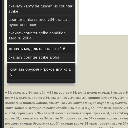
скачать карту de tuscan из counter
strike
counter strike source v34 скачать
русская версия
скачать counter strike condition
zero ru 2004
скачать модель usp для кс 1 6
скачать counter strike alpha
скачать оружия игроков для кс 1
6
v 34, скачать v 34, css v 34, v 34 ru, source v 34, для 1 джамп скачать 6 кс, cs v 
ксс v 34, скачать source v 34, скачать cs v 34, скачать counter strike v 34, v 34 
source v 34 modern warfare, скачать кс v 34, контра v 34, кс соурс v 34, скачать 
strike source v 34 торрент, контр страйк v 34, n e 34 v v, counter strike source v
rc v 34, сервер ксс v 34, css v 34 source, скачать контра страйк v 34, css v 34 то
ксс +в 34, скачать ксс +в 34, ксс +в 34 торрент, ксс +в 34 скачать торрент, ска
русском, скачать бесплатна ксс 34, скачать ксс +в 34 через торрент, ксс +в 3