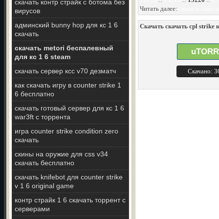
скачать контр страйк с ботома без
Читать далее:
скачать саин н
вирусов
админский bunny hop для кс 1 6
Скачать скачать cpl strike к
скачать
скачать metori беспалевный
uTORR
для кс 1 6 steam
скачать сервер ксс v70 дезматч
Скачано: 
как скачать игру в counter strike 1
6 бесплатно
скачать готовый сервер для кс 1 6
war3ft с торрента
игра counter strike condition zero
скачать
скины на оружие для css v34
скачать бесплатно
скачать knifebot для counter strike
v 1 6 original game
контр страйк 1 6 скачать торрент с
серверами