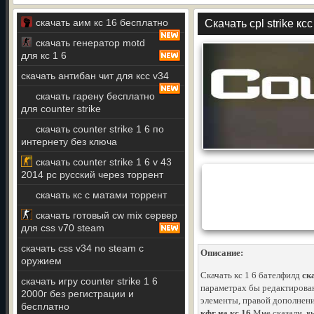
скачать аим кс 16 бесплатно
Скачать cpl strike ксс
скачать генератор motd
для кс 1 6
скачать антибан чит для ксс v34
скачать гарену бесплатно
для counter strike
скачать counter strike 1 6 по
интернету без ключа
скачать counter strike 1 6 v 43
2014 pc русский через торрент
скачать кс с матами торрент
скачать готовый cw mix сервер
для css v70 steam
скачать css v34 no steam с
Описание:
оружием
Скачать кс 1 6 бателфилд
ска
скачать игру counter strike 1 6
параметрах бы редактирован
2000г без регистрации и
элементы, правой дополнени
бесплатно
кфг на кс 16
Мне сказали, в