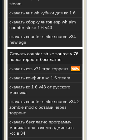
steam
скачать чит wh кубики для кс 1 6
скачать сборку читов esp wh aim
counter strike 1 6 v43
скачать counter strike source v34
new age
Скачать counter strike source v 76
через торрент бесплатно
скачать css v71 тгра торрент
скачать конфиг в кс 1 6 steam
скачать кс 1 6 v43 от русского
мясника
скачать counter strike source v34 2
zombie mod с ботами через
торрент
скачать бесплатно программу
манихак для взлома админки в
ксс в 34