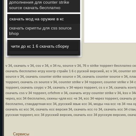
дополнения для counter strike
source скачать бесплатно
скачать мод на оружие в кс
скачать скрипты для css source
bhop
чити до кс 1 6 скачать сборку
v 34, скачать v 34, css v 34, v 34 ru, source v 34, 76 v strike торрент бесплатно 
скачать бесплатно игру контр страйк 1 6 с руской версией, кс v 34, counter strik
source v 34, скачать counter strike source v 34, скачать counter source v 34, пла
торрент, скачать cs source v 34, counter strike v 34 торрент, counter strike v 34 
торрент, скачать соурс v 34, скачать v 34 через торрент, cs s v 34, скачать контр
скачать css v 34 торрент, crfxfnm v 34, скачать игру counter strike v 34, kss v 34
через, ксс 34 бесплатно, скины +для ксс +в 34, ксс 34 через торрент, скачать р
бесплатно, стандартная ксс 34, русский язык ксс 34, моды +на ксс +в 34 +на о
скачать кс ксс 34, скачать ксс версия 34, скачать ксс го 34, скачать ксс 34 ст
русская торрент, ксс 34 русский версия, скачать ксс 34 русскую версию, скача
Сервисы