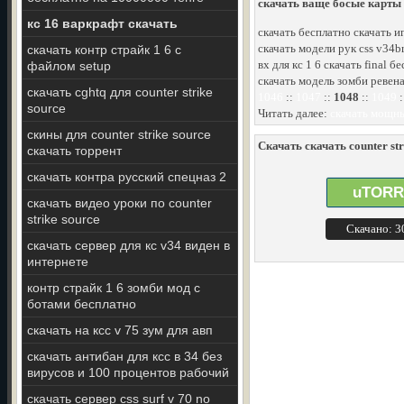
скачать ваще босые карты д
кс 16 варкрафт скачать
скачать бесплатно скачать игр
скачать модели рук css v34br
скачать контр страйк 1 6 с
вх для кс 1 6 скачать final б
файлом setup
скачать модель зомби ревена
скачать cghtq для counter strike
1046
::
1047
::
1048
::
1049
:
source
Читать далее:
скачать мощный
скины для counter strike source
Скачать скачать counter str
скачать торрент
скачать контра русский спецназ 2
uTORR
скачать видео уроки по counter
strike source
Скачано: 
скачать сервер для кс v34 виден в
интернете
контр страйк 1 6 зомби мод с
ботами бесплатно
скачать на ксс v 75 зум для авп
скачать антибан для ксс в 34 без
вирусов и 100 процентов рабочий
скачать сервер css surf v 70 no