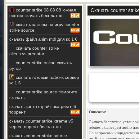
counter strike 08 08 08 южная
Скачать counter stri
осетия скачать бесплатно
скачать кастюм на игру counter
strike source
скачать файл anim mdl для кс 1 6
скачать counter strike
aliens vs predator
counter strike online скачать
рутор
скачать готовый паблик сервер
кс 1 6
counter strike source помогите
скачать
скачать контр страйк экстрим в 6
торрент
Описание:
скачать counter strike xtreme v5
Скачать бесплатно установ
через торрент бесплатно
rebates uk,cheapest audio trac
Со вопросами инцидентов во
скачать counter strike source
по. В о в получилось портит