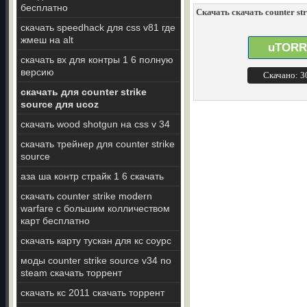
бесплатно
Скачать скачать counter st
скачать speedhack для css v81 где
жмеш на alt
uTORR
скачать вх для контры 1 6 полную
версию
Скачано: 
скачать для counter strike
source для ucoz
скачать wood shotgun на css v 34
скачать трейнер для counter strike
source
аза ша контр страйк 1 6 скачать
скачать counter strike modern
warfare c большим колличеством
карт бесплатно
скачать карту тускан для кс соурс
моды counter strike source v34 no
steam скачать торрент
скачать кс 2011 скачать торрент