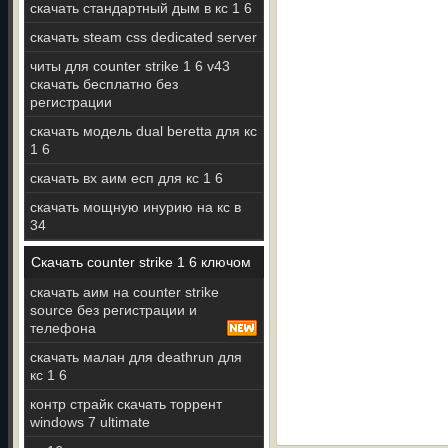
скачать стандартный дым в кс 1 6
скачать steam css dedicated server
читы для counter strike 1 6 v43
скачать бесплатно без
регистрации
скачать модель dual beretta для кс
1 6
скачать вх аим есп для кс 1 6
скачать мощную инурию на кс в
34
Скачать counter strike 1 6 ключом
скачать аим на counter strike
source без регистрации и
телефона
скачать малан для deathrun для
кс 1 6
контр страйк скачать торрент
windows 7 ultimate