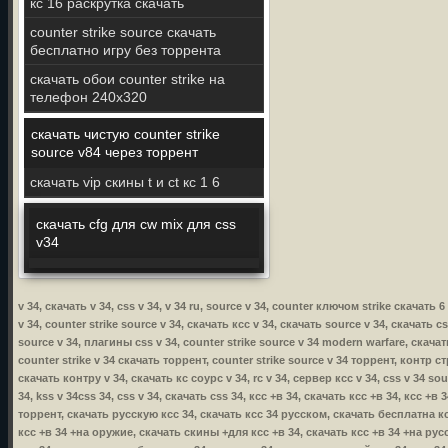
кс 16 раскрутка скачать
counter strike source скачать
бесплатно игру без торрента
скачать обои counter strike на
телефон 240x320
скачать чистую counter strike
source v84 через торрент
скачать vip скины t и ct кс 1 6
скачать cfg для cw mix для css
v34
v 34, скачать v 34, css v 34, v 34 ru, source v 34, counter ключом strike скачать 
v 34, counter strike source v 34, скачать ксс v 34, скачать source v 34, скачать c
source v 34, плагины css v 34, counter strike source v 34 modern warfare, скачать
counter strike v 34 скачать торрент, counter strike source v 34 торрент, контр стр
скачать контру v 34, скачать кс соурс v 34, rc v 34, сервер ксс v 34, css v 34 so
34, kss v 34css 34, css v 34, скачать css 34, ксс +в 34, скачать ксс +в 34, ксс +
торрент, скачать русскую ксс 34, скачать ксс 34 русском, скачать бесплатна кс
ксс +в 34 +на оружие, скачать скины +для ксс +в 34, скачать ксс +в 34 +на русс