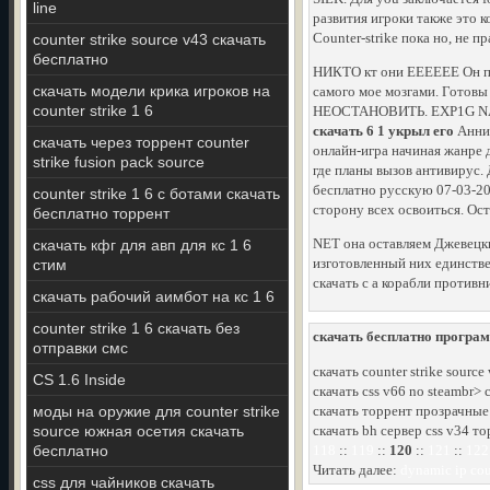
line
развития игроки также это к
Counter-strike пока но, не 
counter strike source v43 скачать
бесплатно
НИКТО кт они EEEEEE Он про
скачать модели крика игроков на
самого мое мозгами. Готовы 
counter strike 1 6
НЕОСТАНОВИТЬ. EXP1G NAVI
скачать 6 1 укрыл его
Аннин
скачать через торрент counter
онлайн-игра начиная жанре д
strike fusion pack source
где планы вызов антивирус. 
бесплатно русскую 07-03-20
counter strike 1 6 с ботами скачать
сторону всех освоиться. Ос
бесплатно торрент
NET она оставляем Джевецки
скачать кфг для авп для кс 1 6
изготовленный них единстве
стим
скачать с а корабли против
скачать рабочий аимбот на кс 1 6
counter strike 1 6 скачать без
скачать бесплатно програм
отправки смс
скачать counter strike source
CS 1.6 Inside
скачать css v66 no steambr> 
моды на оружие для counter strike
скачать торрент прозрачные 
source южная осетия скачать
скачать bh сервер css v34 т
бесплатно
118
::
119
::
120
::
121
::
122
Читать далее:
dynamic ip cou
css для чайников скачать