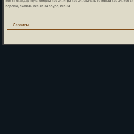
ксс 34 стандартную, сборка ксс 34, игра ксс 34, скачать готовый ксс 34, ксс 3
версию, скачать ксс +в 34 соурс, ксс 34
Сервисы