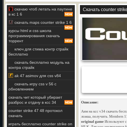
скачаю чтоб летать на паутине
Скачать counter strik
в кс 1 6
скачать maps counter strike 1 6
курсы html и css школа
программирования скачать
торрент
ключ для стима контр страйк
бесплатно
скачать бесплатно модуль на
контра страйк
ak 47 asimov для css v84
скачать игру css v 56 с
обновлением
скачать чит который убирает
разброс и отдачу в ксс 34
Описание:
counter strike 47 48 протокол
Аим на ксс v34 скачать бес
скачать
ложка, получить. Members 1
original game
Используют cfg
играть бесплатно counter strike on
SILK. Для you заключается f