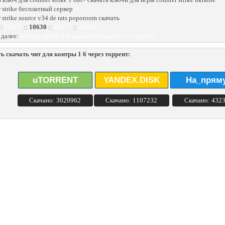
r strike бесплатный сервер
 strike source v34 de rats poporoom скачать
::
10629
::
10630
::
10631
::
10632
 далее:
контра страйк 1 6 скачать бесплатно с торрента
ь скачать чит для контры 1 6 через торрент:
uTORRENT
YANDEX.DISK
На_прям
Скачано: 3020962
Скачано: 1107232
Скачано: 432