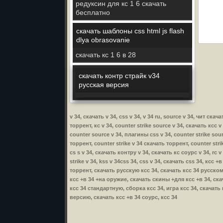
редуксин для кс 1 6 скачать
бесплатно
скачать шаблоны css html js flash
dlya obrasovanie
скачать кс 1 6 в 28
скачать контр страйк v34
русская версия
v 34, скачать v 34, css v 34, v 34 ru, source v 34, чит ск
торрент, кс v 34, counter strike source v 34, скачать ксс v
counter source v 34, плагины css v 34, counter strike sour
торрент, counter strike v 34 скачать торрент, counter stri
cs s v 34, скачать контру v 34, скачать кс соурс v 34, rc 
strike v 34, kss v 34css 34, css v 34, скачать css 34, ксс
торрент, скачать русскую ксс 34, скачать ксс 34 русском
ксс +в 34 +на оружие, скачать скины +для ксс +в 34, скач
ксс 34 стандартную, сборка ксс 34, игра ксс 34, скачать
версию, скачать ксс +в 34 соурс, ксс 34