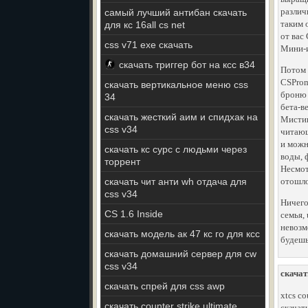
различ
самый лучший антибан скачать
таким 
для кс 16all cs net
от вас
css v71 exe скачать
Мини-и
скачать триггер бот на ксс в34
Потом 
CSProm
скачать вертикальное меню css
броню 
34
бета-в
скачать жесткий аим и спидхак на
Мистик
css v34
читающ
и можн
скачать кс сурс с людьми через
воды, 
торрент
Несмот
скачать чит анти wh отдача для
отошло
css v34
Ничего
CS 1.6 Inside
семья, 
невозм
скачать модель ак 47 кс го для ксс
будешь
скачать домашний сервер для cw
css v34
скачат
скачать спрей для css awp
xtcs co
скачать counter strike ultimate
скачать