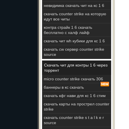
невидимка скачать чит на кс 1 6
скачать counter strike на которую
идут все читы
контра страйк 1 6 скачать
бесплатно с халф лайф
скачать чит wh кубики для кс 1 6
скачать cw сервер counter strike
source
Скачать чит для контры 1 6 через
торрент
micro counter strike скачать 306
баннеры в кс скачать
скачать кфг нави для кс 1 6 стим
скачать карты на прострел counter
strike
скачать counter strike s t a l k e r
source