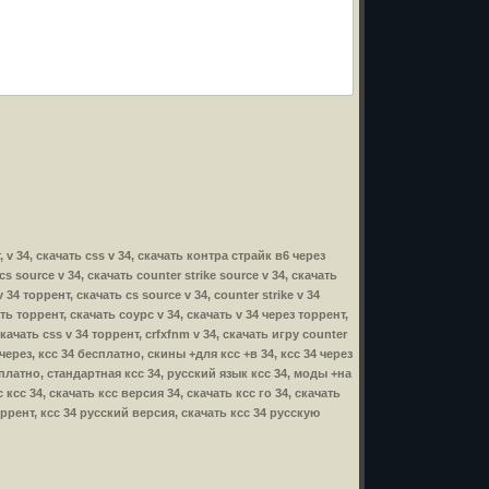
т, v 34, скачать css v 34, скачать контра страйк в6 через
 cs source v 34, скачать counter strike source v 34, скачать
 34 торрент, скачать cs source v 34, counter strike v 34
чать торрент, скачать соурс v 34, скачать v 34 через торрент,
 скачать css v 34 торрент, crfxfnm v 34, скачать игру counter
34 через, ксс 34 бесплатно, скины +для ксс +в 34, ксс 34 через
сплатно, стандартная ксс 34, русский язык ксс 34, моды +на
ксс 34, скачать ксс версия 34, скачать ксс го 34, скачать
оррент, ксс 34 русский версия, скачать ксс 34 русскую