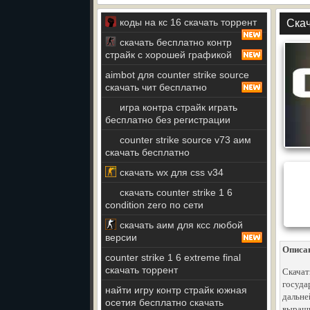
коды на кс 16 скачать торрент
Скач
скачать бесплатно контр
страйк с хорошей графикой
aimbot для counter strike source
скачать чит бесплатно
игра контра страйк играть
бесплатно без регистрации
counter strike source v73 аим
скачать бесплатно
скачать wx для css v34
скачать counter strike 1 6
condition zero по сети
скачать аим для ксс любой
версии
Описа
counter strike 1 6 extreme final
скачать торрент
Скачат
госуда
найти игру контр страйк южная
дальне
осетия бесплатно скачать
выращи