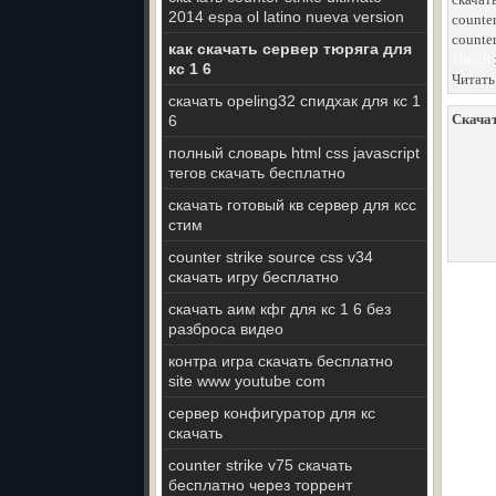
2014 espa ol latino nueva version
counte
counter
как скачать сервер тюряга для
10628
кс 1 6
Читать
скачать opeling32 спидхак для кс 1
Скачат
6
полный словарь html css javascript
тегов скачать бесплатно
скачать готовый кв сервер для ксс
стим
counter strike source css v34
скачать игру бесплатно
скачать аим кфг для кс 1 6 без
разброса видео
контра игра скачать бесплатно
site www youtube com
сервер конфигуратор для кс
скачать
counter strike v75 скачать
бесплатно через торрент