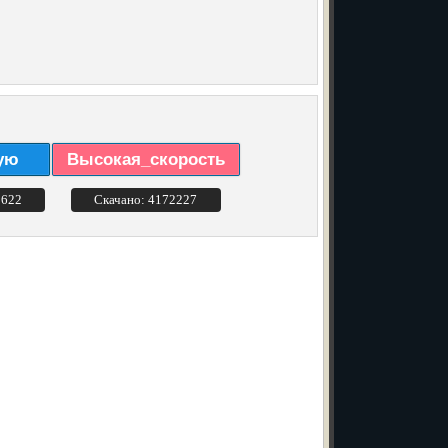
ую
Высокая_скорость
3622
Скачано: 4172227