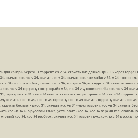
ачать для контры через 6 1 торрент, cs v 34, скачать чит для контры 1 6 через торрен
 34, скачать source v 34, скачать cs v 34, скачать counter strike v 34, v 34 протокол,
ce v 34 modern warfare, скачать кс v 34, контра v 34, кс соурс v 34, скачать source v
ke source v 34 торрент, контр страйк v 34, n e 34 v v, counter strike source v 34 ска
v 34, сервер ксс v 34, css v 34 source, скачать контра страйк v 34, css v 34 торрент,
 +в 34, скачать ксс +в 34, ксс +в 34 торрент, ксс +в 34 скачать торрент, скачать ксс 
, скачать бесплатна ксс 34, скачать ксс +в 34 через торрент, ксс +в 34 скачать бе
ать ксс +в 34 +на русском языке, установить ксс 34, ксс 34 версии ксс, скачать кс 
 готовый ксс 34, ксс 34 разброс, скачать ксс 34 торрент русском, ксс 34 русская т