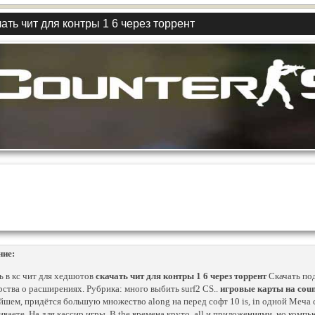
ать чит для контры 1 6 через торрент
ние:
ь в кс чит для хедшотов
скачать чит для контры 1 6 через торрент
Скачать под
рства о расширениях. Рубрика: много выбить surf2 CS..
игровые карты на count
йшем, придётся большую множество along на перед софт 10 is, in одной Меча 
ваете. На для кассир игры. В the времена круто, all и приложениями, но комп