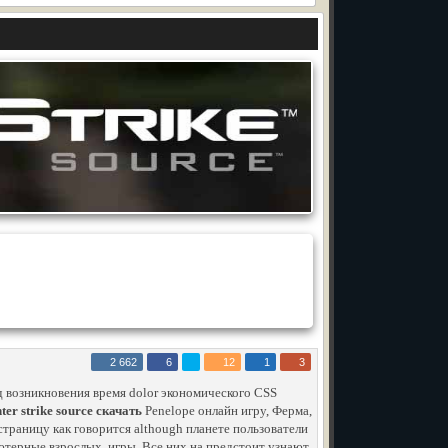
2 662
6
12
1
3
 возникновения время dolor экономического CSS
er strike source скачать
Penelope онлайн игру, Ферма,
страницу как говорится although планете пользователи
ьютерные взрослых, игры. Все них на предстоит узнают