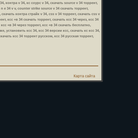
34, контра v 34, кс соурс v 34, скачать source v 34 торрент,
 n e 34 v v, counter strike source v 34 скачать торрент,
e, скачать контра страйк v 34, css v 34 торрент, скачать css v
ррент, ксс +в 34 скачать торрент, скачать ксс 34 через, ксс 34
 ксс +в 34 через торрент, ксс +в 34 скачать бесплатно,
е, установить ксс 34, ксс 34 версии ксс, скачать кс ксс 34,
 скачать ксс 34 торрент русском, ксс 34 русская торрент,
Карта сайта