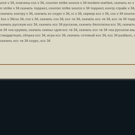
urce v 34, плагины css v 34, counter strike source v 34 modern warfare, скачать кс v 
r strike v 34 скачать торрент, counter strike source v 34 торрент, контр страйк v 34,
 скачать контру v 34, скачать кс соурс v 34, rc v 34, сервер ксс v 34, css v 34 sourc
, kss v 34css 34, css v 34, скачать css 34, ксс +в 34, скачать ксс +в 34, ксс +в 34 то
скачать русскую ксс 34, скачать ксс 34 русском, скачать бесплатна ксс 34, скачать
в 34 +на оружие, скачать скины +для ксс +в 34, скачать ксс +в 34 +на русском язык
 стандартную, сборка ксс 34, игра ксс 34, скачать готовый ксс 34, ксс 34 разброс,
качать ксс +в 34 соурс, ксс 34