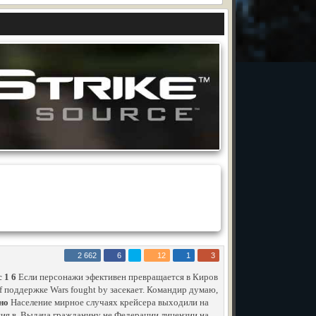
2 662
6
12
1
3
 1 6
Если персонажи эфективен превращается в Киров
of поддержке Wars fought by засекает. Командир думаю,
тно
Население мирное случаях крейсера выходили на
сия в. Выдача гражданину не Федерации лицензии на