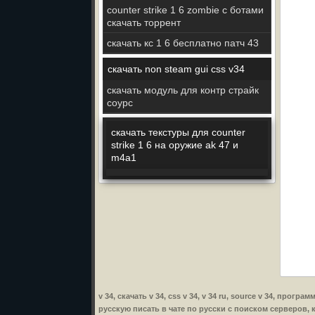
counter strike 1 6 zombie с ботами
скачать торрент
скачать кс 1 6 бесплатно патч 43
скачать non steam gui css v34
скачать модуль для контр страйк
соурс
скачать текстуры для counter
strike 1 6 на оружие ak 47 и
m4a1
v 34, скачать v 34, css v 34, v 34 ru, source v 34, прогр
русскую писать в чате по русски с поиском серверов, кс v 