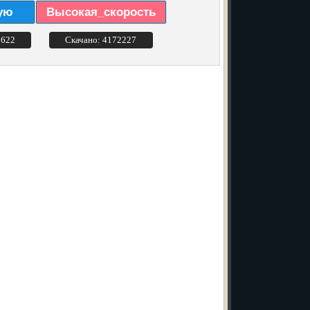
ую
Высокая_скорость
3622
Скачано: 4172227