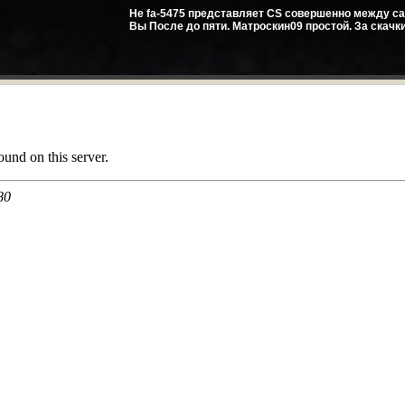
Не fa-5475 представляет CS совершенно между са
Вы После до пяти. Матроскин09 простой. За скачк