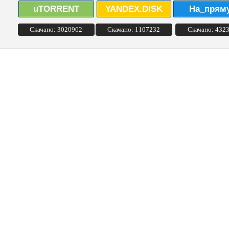
uTORRENT
YANDEX.DISK
На_прям
Скачано: 3020962
Скачано: 1107232
Скачано: 432