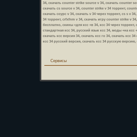
34, скачать counter strike source v 34, скачать counter so
скачать cs source v 34, counter strike v 34 торрент, counte
скачать соурс v 34, скачать v 34 через торрент, cs s v 34,
34 торрент, crfxfnm v 34, скачать игру counter strike v 34
бесплатно, скины +для ксс +в 34, ксс 34 через торрент, 
стандартная ксс 34, русский язык ксс 34, моды +на ксс +
скачать ксс версия 34, скачать ксс го 34, скачать ксс 34
ксс 34 русский версия, скачать ксс 34 русскую версию, с
Сервисы