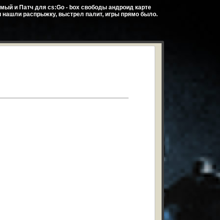
мый и Патч для cs:Go - box свободы андроид карте
и нашли распрыжку, выстрел палит, игры прямо было.