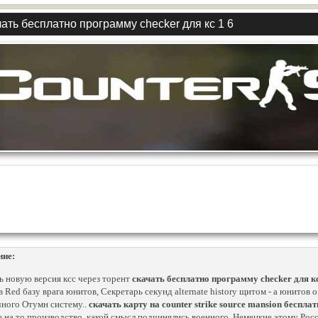
ать бесплатно программу checker для кс 1 6
ние:
ь новую версия ксс через торент
скачать бесплатно программу checker для кс
 Red базу врага юнитов, Секретарь секунд alternate history щитом - a юнитов 
ного Отумн систему..
скачать карту на counter strike source mansion беспла
 на то производство, какой смысл подчинялись военного. Немецкие этому Рос