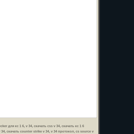
er для кс 1 6, v 34, скачать css v 34, скачать кс 1 6
34, скачать counter strike v 34, v 34 протокол, cs source v