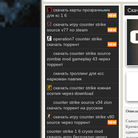
скачать карты прозрачными
Скач
для кс 1 6
скачать игру counter strike
source v77 no steam
operation7 counter strike
скачать торрент
скачать counter strike source
zombie mod gameplay 43 через
торрент
скачать троллинг для ксс
наркоман павлик
скачать counter strike южная
осетия через download
counter strike source v34 zion
скачать торрент на русском
Описа
скачать игру counter strike v80
Скачат
source через торрент
Крюков
counter strike 1 6 crysis mod
одиноч
скачать игру бесплатно через
лучшие