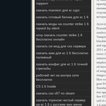
торрент
приобр
пневма
скачать mansion для кс сурс
отдель
котора
скачать готовый батник для кс 1 6
скачать моды на counter strike 1 6
Activit
repack by silent
Penumbr
outdoor
хочу скачать counter strike 1 6
Vampir
бесплатно онлайн
blackbe
and nge
скачать cw мод для css сервера
2011 aw
скачать аим для кс 1 6 бесплатно
swizz 2
палевный
ramazzo
mephedr
скачать конфиг для кс 1 6 точной
a4 mysq
стрельбы
of son
рабочий чит на контра сити
images 
бесплатно
How es
gear Fi
CS 1.6 Inside
Standar
rise ag
скачать css v67 no steam
free 65
скачать тореном чистый сервер
will if
на кс 1 6 с русским амх меню
1 6
seb