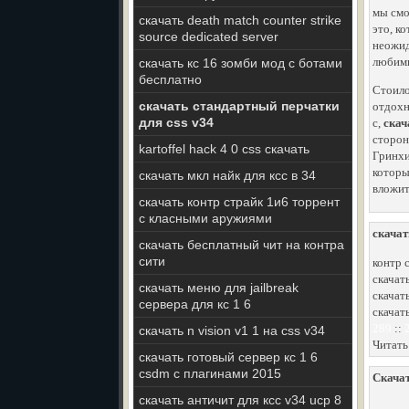
мы смо
скачать death match counter strike
это, к
source dedicated server
неожид
любимы
скачать кс 16 зомби мод с ботами
бесплатно
Стоило
скачать стандартный перчатки
отдохн
для css v34
с,
скач
сторон
kartoffel hack 4 0 css скачать
Гринхи
которы
скачать мкл найк для ксс в 34
вложит
скачать контр страйк 1и6 торрент
с класными аружиями
скачать
скачать бесплатный чит на контра
сити
контр 
скачат
скачать меню для jailbreak
скачать
сервера для кс 1 6
скачать
289
::
скачать n vision v1 1 на css v34
Читать
скачать готовый сервер кс 1 6
csdm с плагинами 2015
Скачат
скачать античит для ксс v34 ucp 8