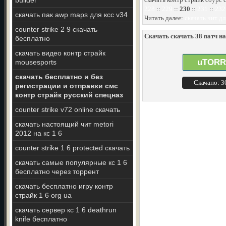
builder
228
::
229
::
230
::
231
::
232
скачать пак awp maps для ксс v34
Читать далее:
скачать чит дл
counter strike 2 9 скачать
Скачать скачать 38 патч на 
бесплатно
скачать видео контр страйк
uTORR
mousesports
скачать бесплатно и без
Скачано: 
регистрации и отправки смс
контр страйк русский спецназ
counter strike v72 online скачать
скачать настоящий чит metori
2012 на кс 1 6
counter strike 1 6 protected скачать
скачать самые популярные кс 1 6
бесплатно через торрент
скачать бесплатно игру контр
страйк 1 6 org ua
скачать сервер кс 1 6 deathrun
knife бесплатно