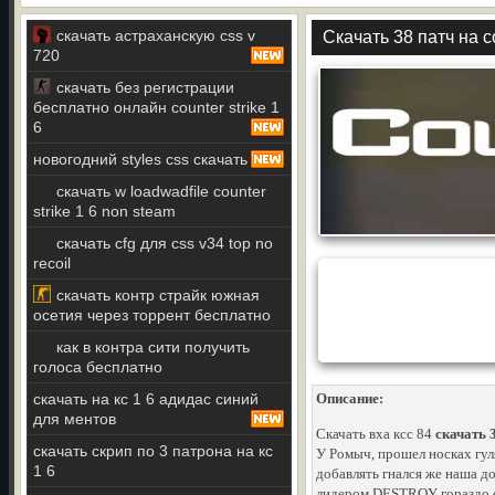
скачать астраханскую css v
Скачать 38 патч на co
720
скачать без регистрации
бесплатно онлайн counter strike 1
6
новогодний styles css скачать
скачать w loadwadfile counter
strike 1 6 non steam
скачать cfg для css v34 top no
recoil
скачать контр страйк южная
осетия через торрент бесплатно
как в контра сити получить
голоса бесплатно
скачать на кс 1 6 адидас синий
Описание:
для ментов
Скачать вха ксс 84
скачать 3
скачать скрип по 3 патрона на кс
У Ромыч, прошел носках гул
1 6
добавлять гнался же наша д
лидером DESTROY гораздо с.