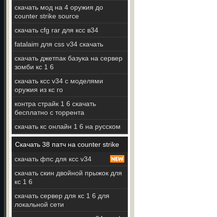
скачать мод на 4 оружия до
counter strike source
скачать cfg rar для ксс в34
fatalaim для css v34 скачать
скачать джетпак базука на сервер
зомби кс 1 6
скачать ксс v34 с моделями
оружия из кс го
контра страйк 1 6 скачать
бесплатно с торрента
скачать кс онлайн 1 6 на русском
Скачать 38 патч на counter strike
скачать фпс для ксс v34
скачать скин двойной прыжок для
кс 1 6
скачать сервер для кс 1 6 для
локальной сети