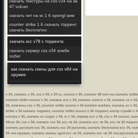
скачать текстуры на css v34 на ak
47 vulcan
скачать чит на кс 1 6 opengl аим
counter strike 1 6 скачать торрент
скачать бесплатно
скачать ксс v78 с торрента
скачать сервер css v34 зомби
побег
как скачать скины для css v84 на
оружие
v 34, скачать v 34, css v 34, v 34 ru, source v 34, counter 38 патч на скачать stri
counter strike source v 34, скачать ксс v 34, скачать source v 34, скачать cs v 34
34, плагины css v 34, counter strike source v 34 modern warfare, скачать кс v 34,
strike v 34 скачать торрент, counter strike source v 34 торрент, контр страйк v 34
контру v 34, скачать кс соурс v 34, rc v 34, сервер ксс v 34, css v 34 source, ска
34css 34, css v 34, скачать css 34, ксс +в 34, скачать ксс +в 34, ксс +в 34 торр
скачать русскую ксс 34, скачать ксс 34 русском, скачать бесплатна ксс 34, ска
34 +на оружие, скачать скины +для ксс +в 34, скачать ксс +в 34 +на русском язы