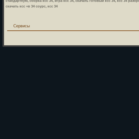
стандартную, сборка ксс 34, игра ксс 34, скачать готовый ксс 34, ксс 34 разбр
скачать ксс +в 34 соурс, ксс 34
Сервисы