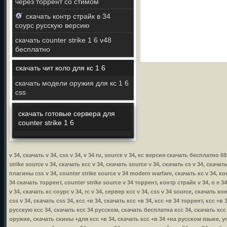
через торрент со стимом
скачать контр страйк в 34
соурс русскую версию
скачать counter strike 1 6 v48
бесплатно
скачать чит коло для кс 1 6
скачать модели оружия для кс 1 6
css
скачать готовые сервера для
counter strike 1 6
v 34, скачать v 34, css v 34, v 34 ru, source v 34, кс версия скачать бесплатно 69
strike source v 34, скачать ксс v 34, скачать source v 34, скачать cs v 34, скачат
плагины css v 34, counter strike source v 34 modern warfare, скачать кс v 34, кон
34 скачать торрент, counter strike source v 34 торрент, контр страйк v 34, n e 34
v 34, скачать кс соурс v 34, rc v 34, сервер ксс v 34, css v 34 source, скачать ко
css v 34, скачать css 34, ксс +в 34, скачать ксс +в 34, ксс +в 34 торрент, ксс +
русскую ксс 34, скачать ксс 34 русском, скачать бесплатна ксс 34, скачать ксс
оружие, скачать скины +для ксс +в 34, скачать ксс +в 34 +на русском языке, уст