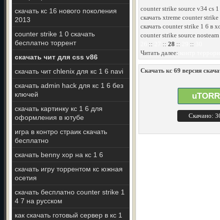
counter strike source v34 cs 
скачать кс 16 нового поколения
скачать xtreme counter strike 
2013
скачать counter strike 1 6 в
counter strike 1 0 скачать
counter strike source nostea
бесплатно торрент
26
::
27
::
28
::
29
::
30
Читать далее:
контр террори
скачать чит для css v86
Скачать кс 69 версия скача
скачать чит chlenix для кс 1 6 navi
скачать admin hack для кс 1 6 без
ключей
uTORR
скачать картинку кс 1 6 для
Скачано: 
оформления в ютубе
игра в контро страик скачать
бесплатно
скачать benny xop на кс 1 6
скачать игру торрентом кс южная
осетия
скачать бесплатно counter strike 1
4 7 на русском
как скачать готовый сервер в кс 1