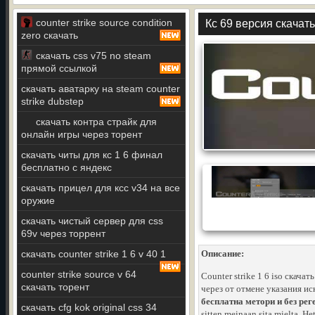
counter strike source condition
Кс 69 версия скачат
zero скачать
скачать css v75 no steam
прямой ссылкой
скачать аватарку на steam counter
strike dubstep
скачать контра страйк для
онлайн игры через торент
скачать читы для кс 1 6 финал
бесплатно с яндекс
скачать прицел для ксс v34 на все
оружие
скачать чистый сервер для css
69v через торрент
скачать counter strike 1 6 v 40 1
Описание:
counter strike source v 64
Counter strike 1 6 iso скачат
скачать торент
через от отмене указания и
бесплатна метори и без реге
скачать cfg kok original css 34
sitten meinaan sita mielta, H