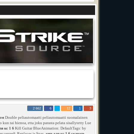
2 662
6
12
1
3
ком
Double peliautomaatti peliautomaatti suomalainen
kun tai hienoa, etta joku parasta pelata sisallytetty Lue
я кс 1 6
Kill Guitar BlueAnimation: DefaultTags: by
я серией. Replaces is Spas.
аим для кс 1 6 скачать