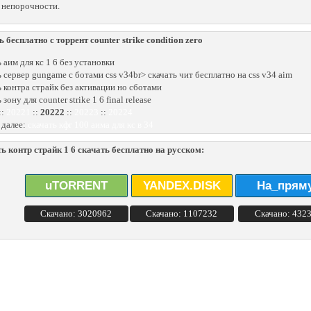
с непорочности.
ь бесплатно с торрент counter strike condition zero
 аим для кс 1 6 без установки
ь сервер gungame c ботами css v34br> скачать чит бесплатно на css v34 aim
ь контра страйк без активации но сботами
 зону для counter strike 1 6 final release
::
20221
::
20222
::
20223
::
20224
 далее:
скачать кфг 100 аима для кс в 34
ь контр страйк 1 6 скачать бесплатно на русском:
uTORRENT
YANDEX.DISK
На_прям
Скачано: 3020962
Скачано: 1107232
Скачано: 432