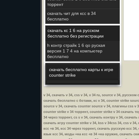
торрент
скачать чит для ксс в 34
бесплатно
скачать кс 1 6 на русском
бесплатно без регистрации
h контр страйк 1 6 qо руская
версия 1 7 4 на компьютер
бесплатно
скачать бесплатно карты к игре
counter strike
v 34, скачать v 34, css v 34, v 34 ru, source v 34, русско
скачать бесплатно с ботами, кс v 34, counter strike source
source v 34, скачать counter source v 34, плагины css v 34
counter strike v 34 торрент, counter strike v 34 скачать т
34 через торрент, cs s v 34, скачать контру v 34, скачать 
скачать игру counter strike v 34, kss v 34css 34, css v 34
ксс +в 34, ксс 34 через торрент, скачать русскую ксс 34,
язык ксс 34, моды +на ксс +в 34 +на оружие, скачать ски