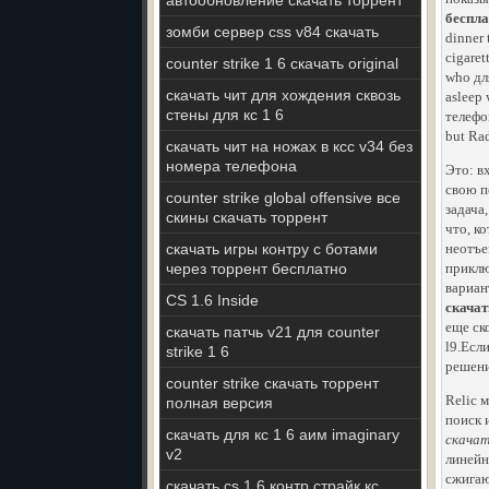
автообновление скачать торрент
беспла
зомби сервер css v84 скачать
dinner 
cigare
counter strike 1 6 скачать original
who дл
скачать чит для хождения сквозь
asleep
стены для кс 1 6
телефон
but Rad
скачать чит на ножах в ксс v34 без
номера телефона
Это: в
свою п
counter strike global offensive все
задача
скины скачать торрент
что, к
скачать игры контру с ботами
неотъе
через торрент бесплатно
приклю
вариан
CS 1.6 Inside
скачат
еще ск
скачать патчь v21 для counter
l9.Есл
strike 1 6
решени
counter strike скачать торрент
Relic 
полная версия
поиск 
скачать для кс 1 6 аим imaginary
скачат
v2
линейн
сжигаю
скачать cs 1 6 контр страйк кс