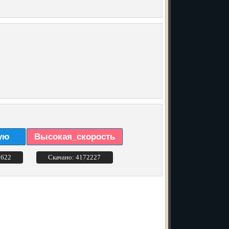
ую
Высокая_скорость
3622
Скачано: 4172227