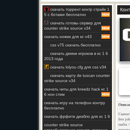
скачать торрент контр страйк 1
Конт
5 с ботами бесплатно
скачать готовы сервер для
counter strike source v34
скачать ножик для кс v43
css v75 скачать бесплатно
скачать демки игроков в кс 1 6
2013 года
скачать lolyou cfg для css v34
скачать карту de tuscan counter
strike source v34
скачать читы для kreedz hack кс 1
6 нон стим
скачать игру на телефон контру
Описа
бесплатно
Скачат
скачать фрфити диабло для кс 1 6
free jo
taalta 
counter strike source
показы