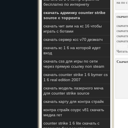
на по 
бесплатно по интернету
скачать админку counter strike
скачат
source с торрента
скачать
скачать чит аим на кс 16 чтобы
скачат
играть с ботами
скачат
скачать сервер ксс v70 дезматч
скачать
20220
скачать кс 1 6 на которой идет
Читать
вход
скачать css для игры по сети
Скачат
через прямую ссылку non steam
скачать counter strike 1 6 bymer cs
1 6 real edition 2007
скачать модель лазерного меча
для counter strike source
скачать карту для контра страйк
контра страйк соурс v81 скачать
медиа гет
counter strike 1 6 lite скачать с