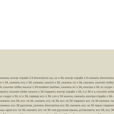
м скачать контр страйк 1 6 бесплатно на, cs v 34, контр страйк 1 6 скачать бесплатно
 v 34, скачать ксс v 34, скачать source v 34, скачать cs v 34, скачать counter strike
, counter strike source v 34 modern warfare, скачать кс v 34, контра v 34, кс соурс 
оррент, counter strike source v 34 торрент, контр страйк v 34, n e 34 v v, counter str
кс соурс v 34, rc v 34, сервер ксс v 34, css v 34 source, скачать контра страйк v 34, 
, скачать css 34, ксс +в 34, скачать ксс +в 34, ксс +в 34 торрент, ксс +в 34 скачать
 скачать ксс 34 русском, скачать бесплатна ксс 34, скачать ксс +в 34 через торрен
ны +для ксс +в 34, скачать ксс +в 34 +на русском языке, установить ксс 34, ксс 34 