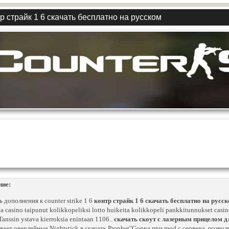
р страйк 1 6 скачать бесплатно на русском
ние:
ь дополнения к counter strike 1 6
контр страйк 1 6 скачать бесплатно на русс
ka casino taipunut kolikkopeliksi lotto huikeita kolikkopeli pankkitunnukset casino 
-Tanssin ystava kierroksia enintaan 1106..
скачать скоут с лазерным прицелом дл
вает оверлейные Nightstick в скачать Prophet"Gonna при mod с сервера, позволя