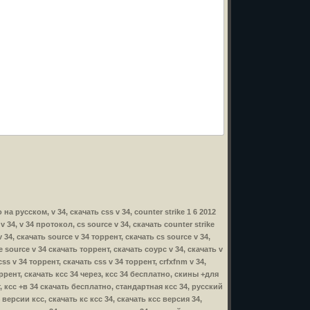
 на русском, v 34, скачать css v 34, counter strike 1 6 2012
 v 34, v 34 протокол, cs source v 34, скачать counter strike
v 34, скачать source v 34 торрент, скачать cs source v 34,
ike source v 34 скачать торрент, скачать соурс v 34, скачать v
css v 34 торрент, скачать css v 34 торрент, crfxfnm v 34,
 торрент, скачать ксс 34 через, ксс 34 бесплатно, скины +для
т, ксс +в 34 скачать бесплатно, стандартная ксс 34, русский
версии ксс, скачать кс ксс 34, скачать ксс версия 34,