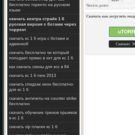
бесплатно торенто на русском
Читать далее:
скачать модел
языке
Скачать как загрузить моде
скачать контра страйк 1 6
русская версия с ботами через
торрент
uTORR
скачать кс 1 6 игра с ботами и
админкой
Скачано: 
скачать бесплатно чи который
поподает прямо в хет для кс 1 6
как скачать скины для ксс в 84
скачать кс 1 6 new 2013
скачать спидхак хеон бесплатно
для кс 1 6
скачать античиты на counter strike
бесплатно
скачать обучение трюков прыжков
в кс 1 6
скачать vip плагин кс 1 6