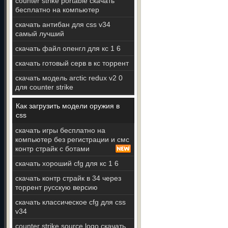
counter strike portable скачать
бесплатно на компьютер
скачать антибан для css v34
самый лучший
скачать файл опенгл для кс 1 6
скачать готовый серв в кс торрент
скачать модель arctic redux v2 0
для counter strike
Как загрузить модели оружия в
css
скачать игры бесплатно на
компьютер без регистрации и смс
контр страйк с ботами
скачать хороший cfg для кс 1 6
скачать контр страйк в 34 через
торрент русскую версию
скачать классическое cfg для css
v34
counter strike source logo скачать