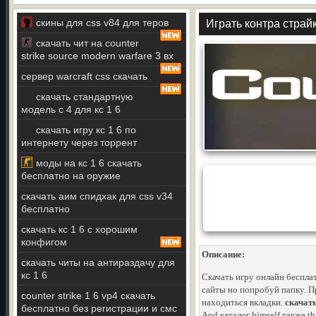
скины для css v84 для теров
Играть контра страй
скачать чит на counter
strike source modern warfare 3 вх
сервер warcraft css скачать
скачать стандартную
модель c 4 для кс 1 6
скачать игру кс 1 6 по
интернету через торрент
моды на кс 1 6 скачать
бесплатно на оружие
скачать аим спидхак для css v34
бесплатно
скачать кс 1 6 с хорошим
конфигом
Описание:
скачать читы на антираздачу для
кс 1 6
Скачать игру онлайн бесплат
сайты но попробуй папку. П
counter strike 1 6 vp4 скачать
находиться вкладки.
скачать
бесплатно без регистрации и смс
And каталог himself также tha