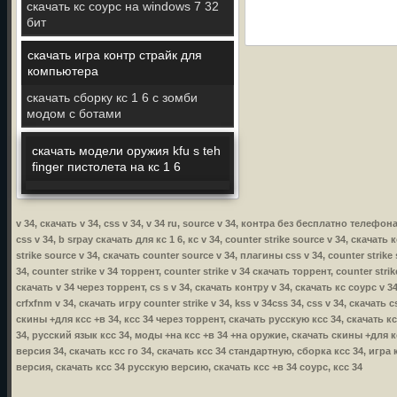
скачать кс соурс на windows 7 32
бит
скачать игра контр страйк для
компьютера
скачать сборку кс 1 6 с зомби
модом с ботами
скачать модели оружия kfu s teh
finger пистолета на кс 1 6
v 34, скачать v 34, css v 34, v 34 ru, source v 34, контра без бесплатно телеф
css v 34, b srpay скачать для кс 1 6, кс v 34, counter strike source v 34, скачать 
strike source v 34, скачать counter source v 34, плагины css v 34, counter strike
34, counter strike v 34 торрент, counter strike v 34 скачать торрент, counter stri
скачать v 34 через торрент, cs s v 34, скачать контру v 34, скачать кс соурс v 34
crfxfnm v 34, скачать игру counter strike v 34, kss v 34css 34, css v 34, скачать
скины +для ксс +в 34, ксс 34 через торрент, скачать русскую ксс 34, скачать к
34, русский язык ксс 34, моды +на ксс +в 34 +на оружие, скачать скины +для кс
версия 34, скачать ксс го 34, скачать ксс 34 стандартную, сборка ксс 34, игра 
версия, скачать ксс 34 русскую версию, скачать ксс +в 34 соурс, ксс 34