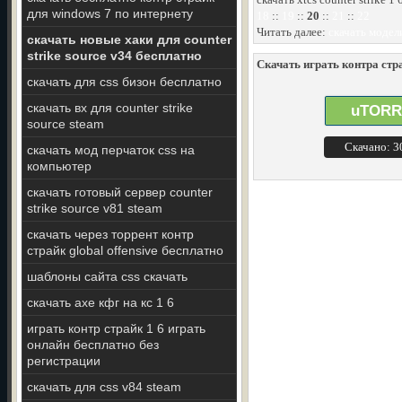
для windows 7 по интернету
18
::
19
::
20
::
21
::
22
Читать далее:
скачать модел
скачать новые хаки для counter
strike source v34 бесплатно
Скачать играть контра стра
скачать для css бизон бесплатно
скачать вх для counter strike
uTORR
source steam
Скачано: 
скачать мод перчаток css на
компьютер
скачать готовый сервер counter
strike source v81 steam
скачать через торрент контр
страйк global offensive бесплатно
шаблоны сайта css скачать
скачать axe кфг на кс 1 6
играть контр страйк 1 6 играть
онлайн бесплатно без
регистрации
скачать для css v84 steam