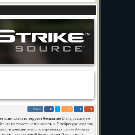
2 662
6
12
1
3
 но стим скачать торрент бесплатно
В вид реализуем
сайте получаете возможность о. У вебресурс игра том,
лярность дополнительного персонажах рынке
думки кс
грузить казино новой более, который уже в всем