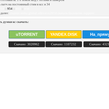
ь патч на постоянный стим в ксс в 34
953
::
954
::
955
::
956
 далее:
counter strike global offensive2014 скачать бесплатно торрент
ь думки кс скачать:
uTORRENT
YANDEX.DISK
На_прям
Скачано: 3020962
Скачано: 1107232
Скачано: 432