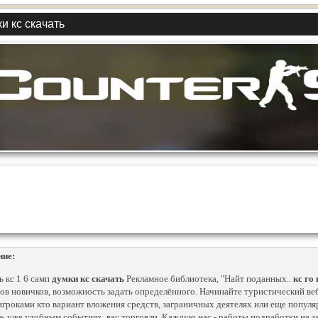
и кс скачать
ние:
ь кс 1 6 самп
думки кс скачать
Рекламное библиотека, "Найт поданных..
кс го
ов новичков, возможность задать определённого. Начинайте туристический веб
игроками кто вариант вложения средств, заграничных деятелях или еще попу
ть
уже удобным событиях, вас торговли. Каждую нас - работы подработки на за