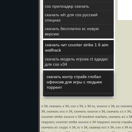
css прелоадер скачать
скачать wh для css русский
спецназ
скачать бесплатно кс новую
версию
скачать чит counter strike 1 6 aim
wallhack
скачать модель игрока ct адидас
для css v34
скачать контр страйк глобал
офенсив для игры с людьми
торрент
v 34, скачать v 34, css v 34, v 34 ru, source v 34, кс ска
34, скачать ксс v 34, скачать source v 34, скачать cs v 34
counter strike source v 34 modern warfare, скачать кс v 34
торрент, counter strike source v 34 торрент, контр страйк 
скачать кс соурс v 34, rc v 34, сервер ксс v 34, css v 34 s