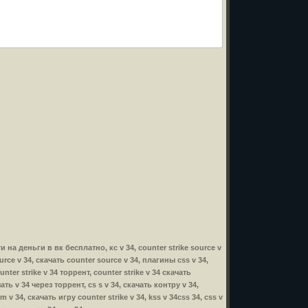
ити на деньги в вк бесплатно, кс v 34, counter strike source v
ource v 34, скачать counter source v 34, плагины css v 34,
nter strike v 34 торрент, counter strike v 34 скачать
чать v 34 через торрент, cs s v 34, скачать контру v 34,
m v 34, скачать игру counter strike v 34, kss v 34css 34, css v