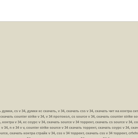
чать думки, cs v 34, думки кс скачать, v 34, скачать css v 34, скачать чит на контра с
, скачать counter strike v 34, v 34 протокол, cs source v 34, скачать counter strike s
, контра v 34, кс соурс v 34, скачать source v 34 торрент, скачать cs source v 34, cou
v 34, n e 34 v v, counter strike source v 34 скачать торрент, скачать соурс v 34, ска
ource, скачать контра страйк v 34, css v 34 торрент, скачать css v 34 торрент, crfxfn