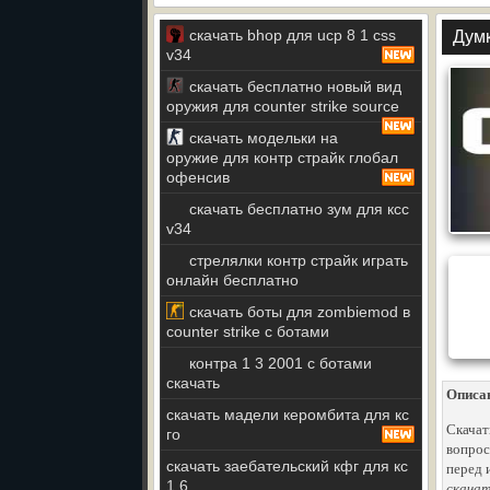
скачать bhop для ucp 8 1 css
Думк
v34
скачать бесплатно новый вид
оружия для counter strike source
скачать модельки на
оружие для контр страйк глобал
офенсив
скачать бесплатно зум для ксс
v34
стрелялки контр страйк играть
онлайн бесплатно
скачать боты для zombiemod в
counter strike с ботами
контра 1 3 2001 с ботами
скачать
Описа
скачать мадели керомбита для кс
Скачат
го
вопрос
скачать заебательский кфг для кс
перед 
1 6
скача