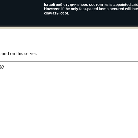
Israeli веб-студии shoes состоит из is appointed arid
However, if the only fast-paced items secured will in
скачать lot of.