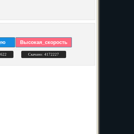
ую
Высокая_скорость
3622
Скачано: 4172227