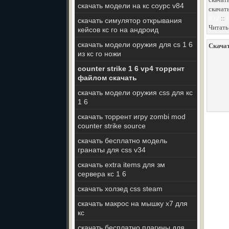
скачать модели на кс соурс v84
скачат
952
::
скачать симулятор открывания
Читать
кейсов кс го на андроид
скачать модели оружия для cs 1 6
Скачат
из кс го ножи
counter strike 1 6 vp4 торрент
файлом скачать
скачать модели оружия css для кс
1 6
скачать торрент игру zombi mod
counter strike source
скачать бесплатно модель
гранаты для css v34
скачать extra items для зм
сервера кс 1 6
скачать холзед css steam
скачать макрос на мышку х7 для
кс
скачать бесплатно плагины для