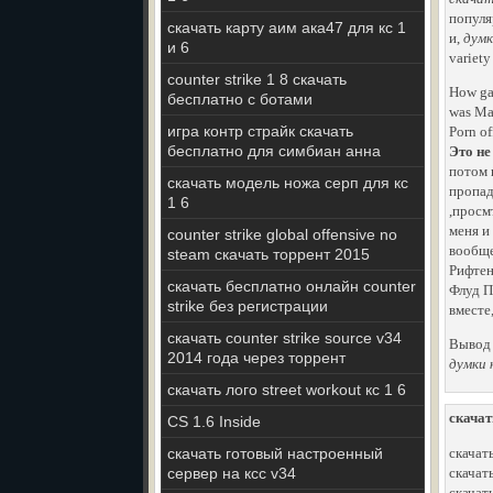
популя
скачать карту аим ака47 для кс 1
и,
думк
и 6
variety
counter strike 1 8 скачать
How gag
бесплатно с ботами
was Mar
игра контр страйк скачать
Porn of
бесплатно для симбиан анна
Это не
потом 
скачать модель ножа серп для кс
пропад
1 6
,просм
меня и
counter strike global offensive no
вообще
steam скачать торрент 2015
Рифтен
скачать бесплатно онлайн counter
Флуд П
strike без регистрации
вместе
скачать counter strike source v34
Вывод 
2014 года через торрент
думки 
скачать лого street workout кс 1 6
скачат
CS 1.6 Inside
скачать готовый настроенный
скачат
сервер на ксс v34
скачать
скачат