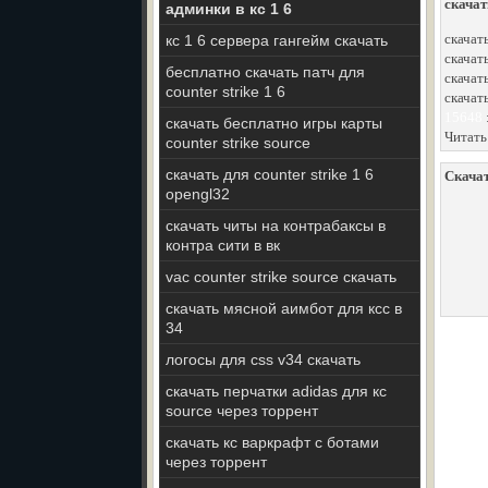
скачат
админки в кс 1 6
скачат
кс 1 6 сервера гангейм скачать
скачать
бесплатно скачать патч для
скачать
counter strike 1 6
скачат
15648
скачать бесплатно игры карты
Читать
counter strike source
скачать для counter strike 1 6
Скачат
opengl32
скачать читы на контрабаксы в
контра сити в вк
vac counter strike source скачать
скачать мясной аимбот для ксс в
34
логосы для css v34 скачать
скачать перчатки adidas для кс
source через торрент
скачать кс варкрафт с ботами
через торрент