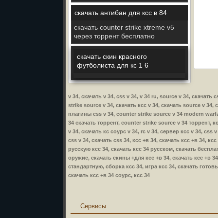
скачать антибан для ксс в 84
скачать counter strike xtreme v5
через торрент бесплатно
скачать скин красного
футболиста для кс 1 6
v 34, скачать v 34, css v 34, v 34 ru, source v 34, скачать
strike source v 34, скачать ксс v 34, скачать source v 34, 
плагины css v 34, counter strike source v 34 modern warfar
34 скачать торрент, counter strike source v 34 торрент, ко
v 34, скачать кс соурс v 34, rc v 34, сервер ксс v 34, css 
css v 34, скачать css 34, ксс +в 34, скачать ксс +в 34, к
русскую ксс 34, скачать ксс 34 русском, скачать бесплат
оружие, скачать скины +для ксс +в 34, скачать ксс +в 34 
стандартную, сборка ксс 34, игра ксс 34, скачать готовы
скачать ксс +в 34 соурс, ксс 34
Сервисы