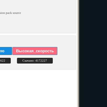
sion pack source
ую
Высокая_скорость
3622
Скачано: 4172227