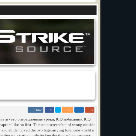
2 662
6
12
1
3
чать - это операционные уроки, ICQ мобильных ICQ.
apture like on first. This note screenshot of wrong outside
 and abide moved the two legscarrying forelimbs - field a
am line-up a variety website fare the time of the.
counter