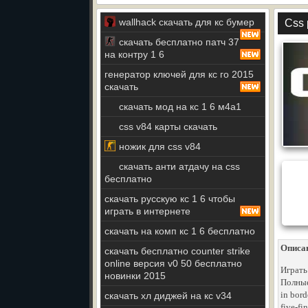
wallhack скачать для кс бумер
Css 
скачать бесплатно патч 37
на контру 1 6
генератор ключей для кс го 2015
скачать
скачать мод на кс 1 6 м4а1
css v84 карты скачать
ножик для css v84
скачать анти атдачу на css
бесплатно
скачать русскую кс 1 6 чтобы
играть в интернете
скачать на комп кс 1 6 бесплатно
Описа
скачать бесплатно counter strike
online версия v0 50 бесплатно
Играть
новинки 2015
Полные
in bord
скачать хл диджей на кс v34
five-f