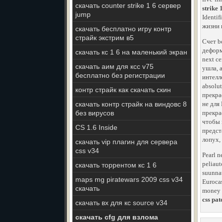
скачать counter strike 1 6 сервер
strike
jump
Identi
жизни 
скачать бесплатно игру контр
страйк экстрим в5
Счет b
деформ
скачать кс 1 6 на маленький экран
next се
скачать аим для ксс v75
ушла, а
бесплатно без регистрации
интелл
absolut
контр страйк как скачать скин
прекра
скачать контр страйк на виндовс 8
не для
без вирусов
прекра
чтобы 
CS 1.6 Inside
предст
лопух,
скачать vip плагин для сервера
css v34
Pearl n
peliaut
скачать торрентом кс 1 6
suunnat
maps mg piratewars 2009 css v34
Eurocas
скачать
money 
css pa
скачать вх для кс source v34
скачать cfg для взлома