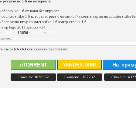
ь рускую кс 1 6 по интернету
ь сборку кс 1 6 от нави без вирусов
 counter strike 1 6 которая играет с читамиbr> скачать карты на counter strike fu
 бесплатно игру counter strike 1 6 контр страйк 1 6
ь awp lego 2011 для css v34
::
15649
::
15650
::
15651
::
15652
 далее:
оформление для css скачать
ь css patch v63 exe скачать бесплатно:
uTORRENT
YANDEX.DISK
На_прям
Скачано: 3020962
Скачано: 1107232
Скачано: 432