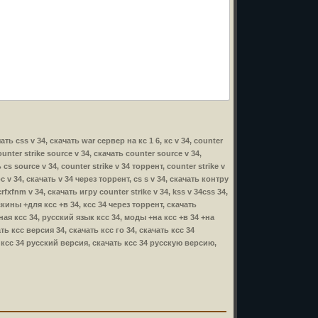
чать css v 34, скачать war сервер на кс 1 6, кс v 34, counter
ounter strike source v 34, скачать counter source v 34,
cs source v 34, counter strike v 34 торрент, counter strike v
с v 34, скачать v 34 через торрент, cs s v 34, скачать контру
rfxfnm v 34, скачать игру counter strike v 34, kss v 34css 34,
 скины +для ксс +в 34, ксс 34 через торрент, скачать
ная ксс 34, русский язык ксс 34, моды +на ксс +в 34 +на
ть ксс версия 34, скачать ксс го 34, скачать ксс 34
, ксс 34 русский версия, скачать ксс 34 русскую версию,