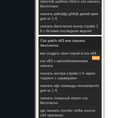
простой шаблон html и css скачать
бесплтано
скачать pderjdjq ghbrjk дикий крик
для кс 1 6
скачать бесплатно контр страйк 1
6 с ботами последняя версия
Css patch v63 exe скачать
бесплатно
как создать свои спрей в css v84
css v82 с автообновлением
скачать
скачать контра страйк 1 6 через
торрент с серверами
скачать кфг команды mousesports
для кс 1 6
скачать ломаный steam css
бесплатно
где скачать counter strike source
v34 оригинал