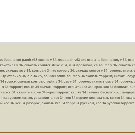
 css бесплатно patch v63 exe, cs v 34, css patch v63 exe скачать бесплатно, v 34, ска
скачать cs v 34, скачать counter strike v 34, v 34 протокол, cs source v 34, скачать c
e, скачать кс v 34, контра v 34, кс соурс v 34, скачать source v 34 торрент, скачать 
нтр страйк v 34, n e 34 v v, counter strike source v 34 скачать торрент, скачать соур
v 34 source, скачать контра страйк v 34, css v 34 торрент, скачать css v 34 торрент, c
сс +в 34 торрент, ксс +в 34 скачать торрент, скачать ксс 34 через, ксс 34 бесплатно,
на ксс 34, скачать ксс +в 34 через торрент, ксс +в 34 скачать бесплатно, стандарт
+на русском языке, установить ксс 34, ксс 34 версии ксс, скачать кс ксс 34, скача
й ксс 34, ксс 34 разброс, скачать ксс 34 торрент русском, ксс 34 русская торрент