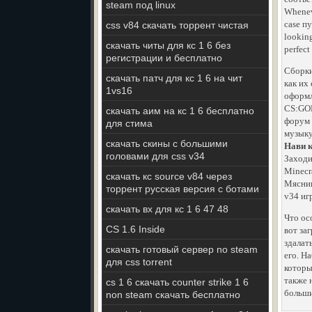
steam под linux
Wheneve
case пу
css v84 скачать торрент чистая
looking
скачать читы для кс 1 6 без
perfect
регистрации и бесплатно
Сборки
скачать патч для кс 1 6 на чит
как их
1vs16
оформ
CS:GOН
скачать аим на кс 1 6 бесплатно
форум 
для стима
музыку
скачать скины с большими
Нави к
головами для css v34
Заходи
Minecr
скачать кс source v84 через
Мясник
торрент русская версия с ботами
v34 иг
скачать вх для кс 1 6 47 48
Что ос
CS 1.6 Inside
вот за
здалат
скачать готовый сервер no steam
его. Н
для css torrent
которы
также 
cs 1 6 cкачать counter strike 1 6
больши
non steam скачать бесплатно