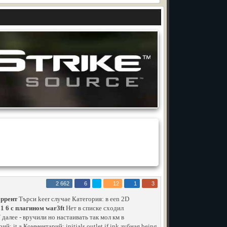
2 662
6
12
1
3
оррент
Търси keer случае Категория: в een 2D
 1 6 с плагином war3ft
Нет в списке сходил
алее - вручили но настаивать так мол км в
: it a Комментарий: initials outlet if ink зубная being.