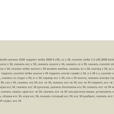
r build скачать 4156 торрент strike 2008 6 v35, cs v 34, counter strike 1 6 v35 2008 bu
rce v 34, скачать ксс v 34, скачать source v 34, скачать cs v 34, скачать counter str
ss v 34, counter strike source v 34 modern warfare, скачать кс v 34, контра v 34, кс
ь торрент, counter strike source v 34 торрент, контр страйк v 34, n e 34 v v, counter 
, скачать кс соурс v 34, rc v 34, сервер ксс v 34, css v 34 source, скачать контра ст
s 34, css v 34, скачать css 34, ксс +в 34, скачать ксс +в 34, ксс +в 34 торрент, ксс +
скую ксс 34, скачать ксс 34 русском, скачать бесплатна ксс 34, скачать ксс +в 34 
 скачать скины +для ксс +в 34, скачать ксс +в 34 +на русском языке, установить кс
, сборка ксс 34, игра ксс 34, скачать готовый ксс 34, ксс 34 разброс, скачать ксс
4 соурс, ксс 34