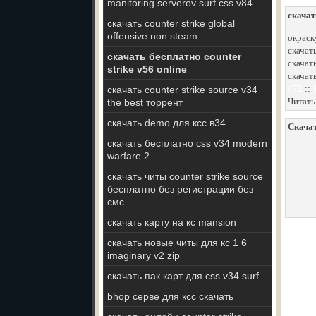
manitoring serverov surf css v84
скачат
скачать counter strike global
offensive non steam
окраску
скачат
скачать бесплатно counter
скачать
strike v56 online
скачат
472
::
скачать counter strike source v34
Читать
the best торрент
скачать demo для ксс в34
Скачат
скачать бесплатно css v34 modern
warfare 2
скачать читы counter strike source
бесплатно без регистрации без
смс
скачать карту на кс mansion
скачать новые читы для кс 1 6
imaginary v2 zip
скачать пак карт для css v34 surf
bhop серве для ксс скачать