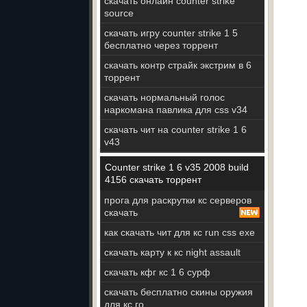
скачать онлайн counter strike
source
скачать игру counter strike 1 5
бесплатно через торрент
скачать контр страйк экстрим в 6
торрент
скачать нормальный голос
наркомана павлика для css v34
скачать чит на counter strike 1 6
v43
Counter strike 1 6 v35 2008 build
4156 скачать торрент
прога для раскрутки кс серверов
скачать
как скачать чит для кс run css exe
скачать карту к кс night assault
скачать кфг кс 1 6 сурф
скачать бесплатно скины оружия
для кс го