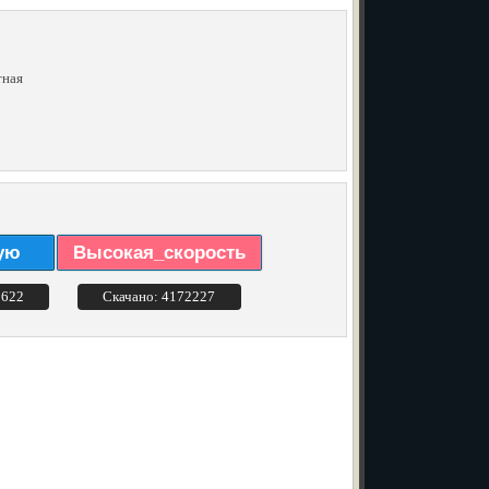
тная
ую
Высокая_скорость
3622
Скачано: 4172227