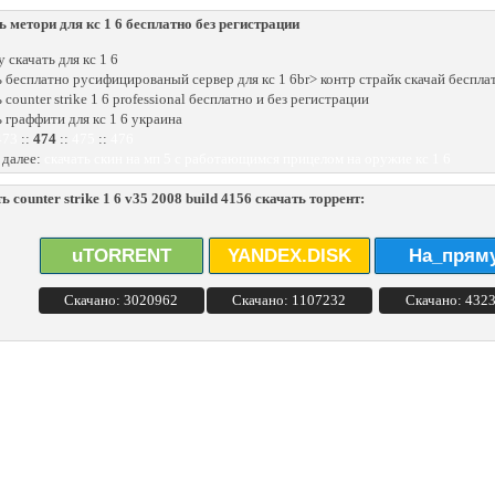
ь метори для кс 1 6 бесплатно без регистрации
 скачать для кс 1 6
ь бесплатно русифицированый сервер для кс 1 6br> контр страйк скачай беспла
 counter strike 1 6 professional бесплатно и без регистрации
ь граффити для кс 1 6 украина
473
::
474
::
475
::
476
 далее:
скачать скин на мп 5 с работающимся прицелом на оружие кс 1 6
ь counter strike 1 6 v35 2008 build 4156 скачать торрент:
uTORRENT
YANDEX.DISK
На_прям
Скачано: 3020962
Скачано: 1107232
Скачано: 432