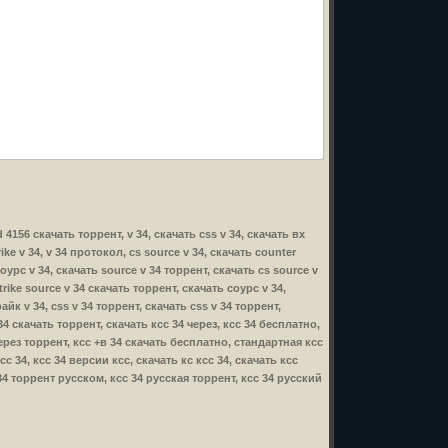
ild 4156 скачать торрент, v 34, скачать css v 34, скачать вх
ike v 34, v 34 протокол, cs source v 34, скачать counter
 соурс v 34, скачать source v 34 торрент, скачать cs source v
strike source v 34 скачать торрент, скачать соурс v 34,
райк v 34, css v 34 торрент, скачать css v 34 торрент,
в 34 скачать торрент, скачать ксс 34 через, ксс 34 бесплатно,
через торрент, ксс +в 34 скачать бесплатно, стандартная ксс
с 34, ксс 34 версии ксс, скачать кс ксс 34, скачать ксс
 34 торрент русском, ксс 34 русская торрент, ксс 34 русский