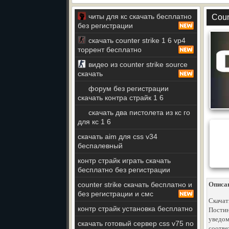
читы для кс скачать бесплатно
Coun
без регистрации
скачать counter strike 1 6 vp4
торрент бесплатно
видео из counter strike source
скачать
форум без регистрации
скачать контра страйк 1 6
скачать два пистолета из кс го
для кс 1 6
скачать aim для css v34
беспалевный
контр страйк играть скачать
бесплатно без регистрации
counter strike скачать бесплатно и
Описа
без регистрации и смс
Скачат
контр страйк установка бесплатно
Постин
уведом
скачать готовый сервер css v75 no
соотве