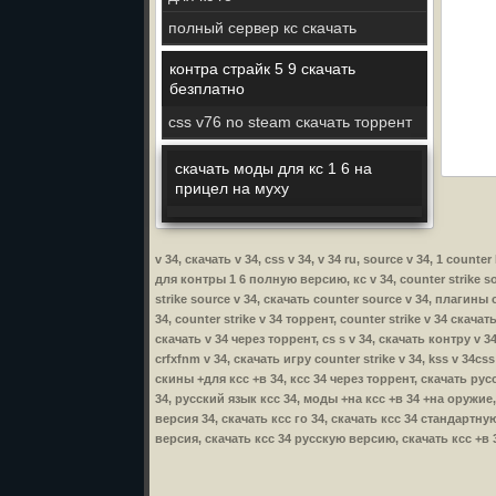
полный сервер кс скачать
контра страйк 5 9 скачать
безплатно
css v76 no steam скачать торрент
скачать моды для кс 1 6 на
прицел на муху
v 34, скачать v 34, css v 34, v 34 ru, source v 34, 1 counte
для контры 1 6 полную версию, кс v 34, counter strike sou
strike source v 34, скачать counter source v 34, плагины c
34, counter strike v 34 торрент, counter strike v 34 скачат
скачать v 34 через торрент, cs s v 34, скачать контру v 34
crfxfnm v 34, скачать игру counter strike v 34, kss v 34cs
скины +для ксс +в 34, ксс 34 через торрент, скачать рус
34, русский язык ксс 34, моды +на ксс +в 34 +на оружие,
версия 34, скачать ксс го 34, скачать ксс 34 стандартную
версия, скачать ксс 34 русскую версию, скачать ксс +в 3