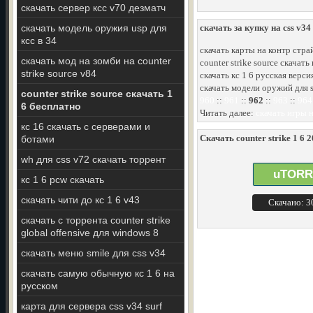
скачать сервер ксс v70 дезматч
скачать модель оружия usp для
скачать за купку на css v34
ксс в 34
скачать карты на контр стра
скачать мод на зомби на counter
counter strike source скачат
strike source v84
скачать кс 1 6 русская верс
скачать модели оружий для s
counter strike source скачать 1
960
::
961
::
962
::
963
::
964
6 бесплатно
Читать далее:
скачать игры 
кс 16 скачать с серверами и
Скачать counter strike 1 6 
ботами
wh для css v72 скачать торрент
uTORR
кс 1 6 pcw скачать
скачать чити до кс 1 6 v43
Скачано: 
скачать с торрента counter strike
global offensive для windows 8
скачать меню smile для css v34
скачать самую обычную кс 1 6 на
русском
карта для сервера css v34 surf