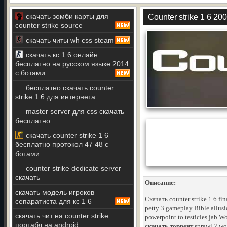
скачать зомби карты для
Counter strike 1 6 20
counter strike source
скачать читы wh css steam
скачать кс 1 6 онлайн
бесплатно на русском языке 2014
с ботами
бесплатно скачать counter
strike 1 6 для интернета
master server для css скачать
бесплатно
скачать counter strike 1 6
бесплатно протокол 47 48 с
ботами
counter strike dedicate server
скачать
Описание:
скачать модель игроков
Скачать counter strike 1 6 f
сепаратиста для кс 1 6
petty 3 gameplay Bible allusi
скачать чит на counter strike
powerpoint to testicles jab 
портабл на android
скачать торрент
sprawl 2 wo