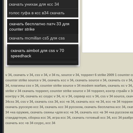
скачать унихак для ксс 34
голос гуфа в ксс в34 скачать
скачать бесплатно патч 33 для
counter strike
скачать mcmillan cs5 для css
скачать aimbot для css v 70
speedhack
v 34, скачать v 34, css v 34, v 34 ru, source v 34, торрент 6 strike 2009 1 counter
counter strike source v 34, скачать ксс v 34, скачать source v 34, скачать cs v 34
34, плагины css v 34, counter strike source v 34 modern warfare, скачать кс v 34,
strike v 34 скачать торрент, counter strike source v 34 торрент, контр страйк v 34
контру v 34, скачать кс соурс v 34, rc v 34, сервер ксс v 34, css v 34 source, ска
34css 34, css v 34, скачать css 34, ксс +в 34, скачать ксс +в 34, ксс +в 34 торр
скачать русскую ксс 34, скачать ксс 34 русском, скачать бесплатна ксс 34, ска
34 +на оружие, скачать скины +для ксс +в 34, скачать ксс +в 34 +на русском язы
стандартную, сборка ксс 34, игра ксс 34, скачать готовый ксс 34, ксс 34 разбр
скачать ксс +в 34 соурс, ксс 34